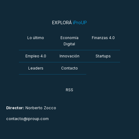
EXPLORÁ
iProUP
Lo último
Economía
Finanzas 4.0
Digital
Empleo 4.0
Innovación
Startups
Leaders
Contacto
RSS
Director:
Norberto Zocco
contacto@iproup.com