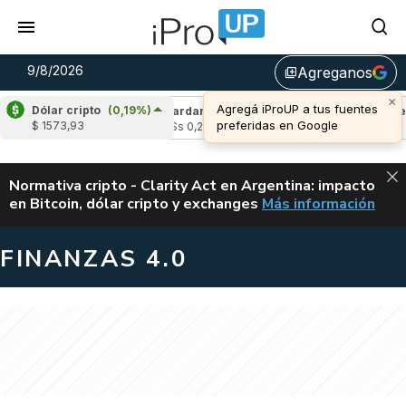
9/8/2026
Agreganos
library_add
×
Agregá iProUP a tus fuentes
Dólar cripto
(0,19%)
(0,01%)
Cardano
(-0,02%)
Avalanche
(-0
preferidas en Google
$ 1573,93
3
u$s 0,20
u$s 6,48
ALERTA
Normativa cripto - Clarity Act en Argentina: impacto
en Bitcoin, dólar cripto y exchanges
Más información
CLARITY ACT EN AR
FINANZAS 4.0