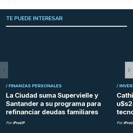
TE PUEDE INTERESAR
/
FINANZAS PERSONALES
/
INVER
La Ciudad suma Supervielle y
Cath
Santander a su programa para
u$s28
refinanciar deudas familiares
tecn
Por
iProUP
Por
iPro