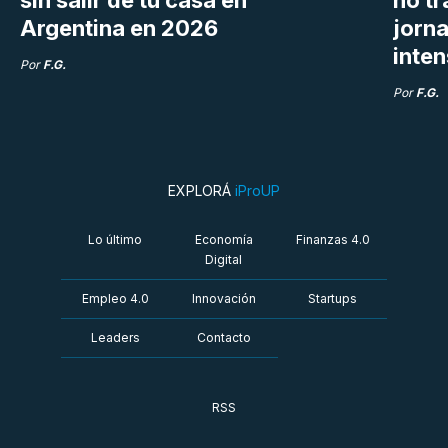
Argentina en 2026
jorn
inte
Por
F.G.
Por
F.G.
EXPLORÁ
iProUP
Lo último
Economía
Finanzas 4.0
Digital
Empleo 4.0
Innovación
Startups
Leaders
Contacto
RSS