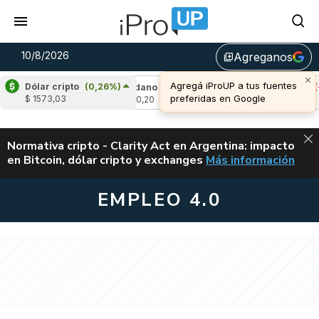
10/8/2026
Agreganos
library_add
×
Agregá iProUP a tus fuentes
Dólar cripto
(0,26%)
0,60%)
Cardano
(-1,28%)
Avalanche
(-0,9
preferidas en Google
$ 1573,03
u$s 0,20
u$s 6,45
ALERTA
Normativa cripto - Clarity Act en Argentina: impacto
en Bitcoin, dólar cripto y exchanges
Más información
CLARITY ACT EN AR
EMPLEO 4.0