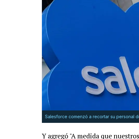
Salesforce comenzó a recortar su personal d
Y agregó "A medida que nuestros 