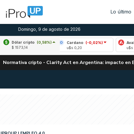
Lo último
Domingo, 9 de agosto de 2026
Dólar cripto
(0,58%)
e
(0,23%)
Cardano
(-0,02%)
Avalanche
(
$ 1573,14
04
u$s 0,20
u$s 6,48
Normativa cripto - Clarity Act en Argentina: impacto en 
IPROUP
EMPLEO 4.0