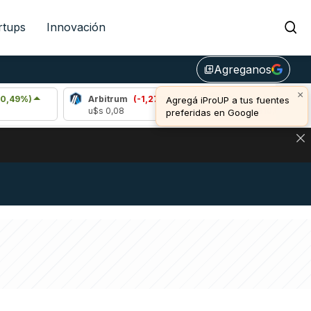
rtups
Innovación
Agreganos
library_add
×
Arbitrum
(-1,27%)
Bitcoin
(-0,24%)
Agregá iProUP a tus fuentes
u$s 0,08
u$s 64.810,00
preferidas en Google
NA: IMPACTO EN BITCOIN, DÓLAR CRIPTO Y EXCHANGES