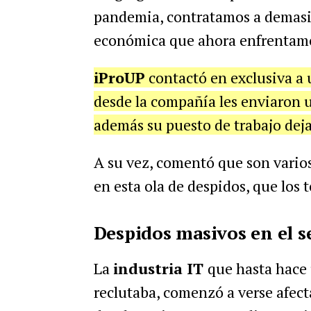
pandemia, contratamos a demasi
económica que ahora enfrentamos
iProUP
contactó en exclusiva a
desde la compañía les enviaron u
además su puesto de trabajo dejar
A su vez, comentó que son vario
en esta ola de despidos, que los
Despidos masivos en el s
La
industria IT
que hasta hace 
reclutaba, comenzó a verse afec