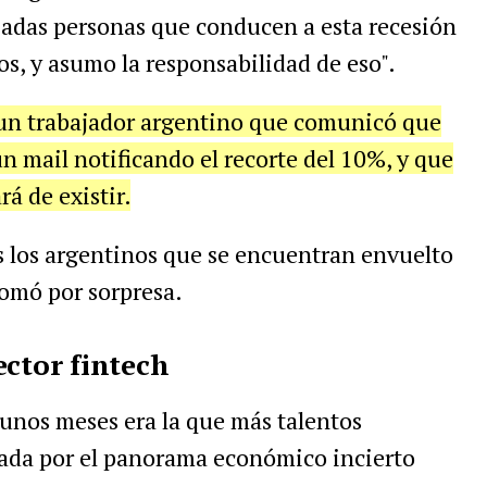
adas personas que conducen a esta recesión
, y asumo la responsabilidad de eso".
 un trabajador argentino que comunicó que
n mail notificando el recorte del 10%, y que
á de existir.
s los argentinos que se encuentran envuelto
 tomó por sorpresa.
ector fintech
unos meses era la que más talentos
tada por el panorama económico incierto