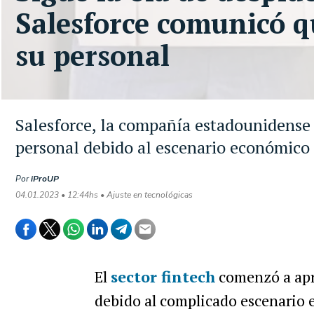
Salesforce comunicó q
su personal
Salesforce, la compañía estadounidense
personal debido al escenario económico i
Por
iProUP
04.01.2023 • 12:44hs • Ajuste en tecnológicas
El
sector fintech
comenzó a apr
debido al complicado escenario 