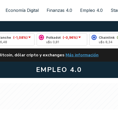
Economía Digital
Finanzas 4.0
Empleo 4.0
Sta
-1,08%)
Polkadot
(-0,96%)
Chainlink
(0,49%)
u$s 0,81
u$s 8,34
ALERTA
Bitcoin, dólar cripto y exchanges
Más información
CLARITY ACT EN ARGENTI
EMPLEO 4.0