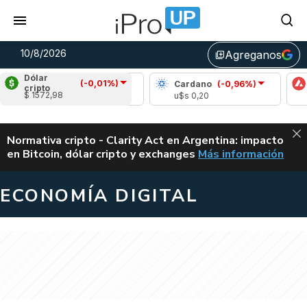
10/8/2026
Agreganos
library_add
Dólar
(-0,01%)
Ripple
(0,08%)
Cardano
(-0,96%)
Aval
cripto
$ 1572,98
u$s 1,03
u$s 0,20
u$s 6
ALERTA
Normativa cripto - Clarity Act en Argentina: impacto
en Bitcoin, dólar cripto y exchanges
Más información
CLARITY ACT EN AR
ECONOMÍA DIGITAL