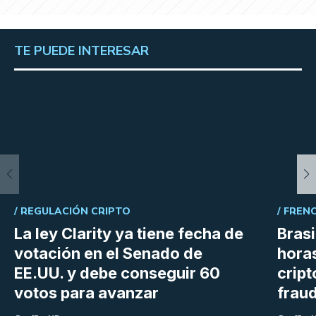
TE PUEDE INTERESAR
/
REGULACIÓN CRIPTO
/
FREN
La ley Clarity ya tiene fecha de
Bras
votación en el Senado de
hora
EE.UU. y debe conseguir 60
crip
votos para avanzar
frau