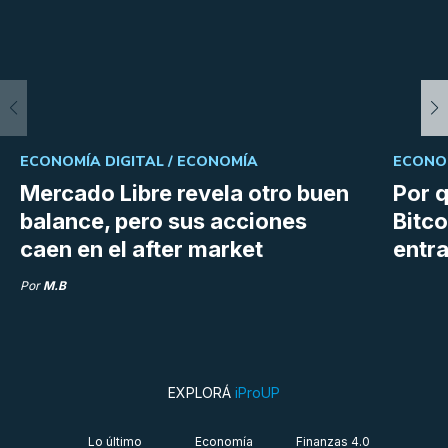
ECONOMÍA DIGITAL /
ECONOMÍA
ECONOM
Mercado Libre revela otro buen
Por q
balance, pero sus acciones
Bitco
caen en el after market
entra
Por
M.B
EXPLORÁ
iProUP
Lo último
Economía
Finanzas 4.0