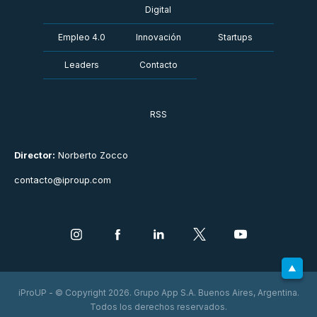
Digital
Empleo 4.0
Innovación
Startups
Leaders
Contacto
RSS
Director:
Norberto Zocco
contacto@iproup.com
iProUP - © Copyright 2026. Grupo App S.A. Buenos Aires, Argentina.
Todos los derechos reservados.