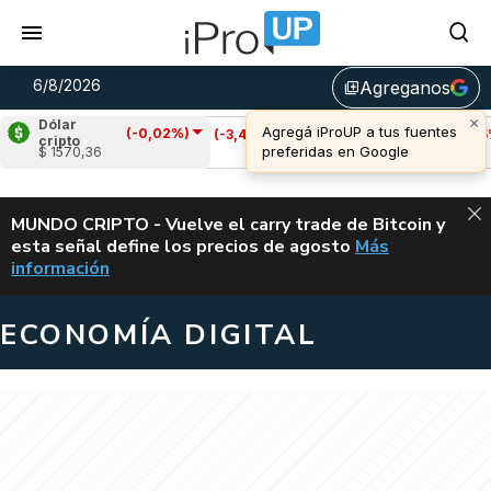
6/8/2026
Agreganos
library_add
Dólar
(-0,02%)
Cardano
(-3,49%)
Avalanche
(-4,25%)
cripto
$ 1570,36
u$s 0,19
u$s 6,42
ALERTA
MUNDO CRIPTO - Vuelve el carry trade de Bitcoin y
esta señal define los precios de agosto
Más
VUELVE EL CAR
información
ECONOMÍA DIGITAL