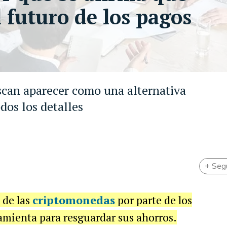
l futuro de los pagos
scan aparecer como una alternativa
dos los detalles
+ Seg
 de las
criptomonedas
por parte de los
mienta para resguardar sus ahorros.