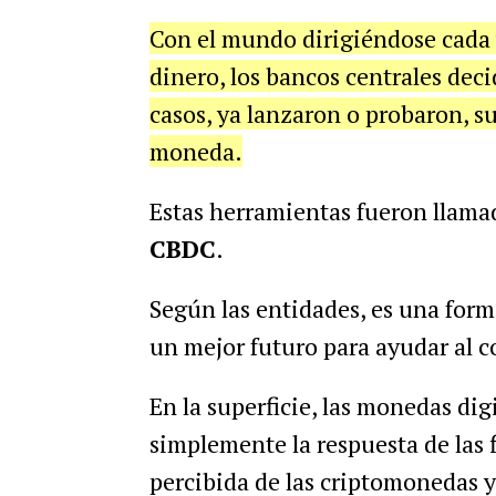
Con el mundo dirigiéndose cada v
dinero, los bancos centrales deci
casos, ya lanzaron o probaron, su
moneda.
Estas herramientas fueron llamad
CBDC
.
Según las entidades, es una forma
un mejor futuro para ayudar al 
En la superficie, las monedas dig
simplemente la respuesta de las 
percibida de las criptomonedas 