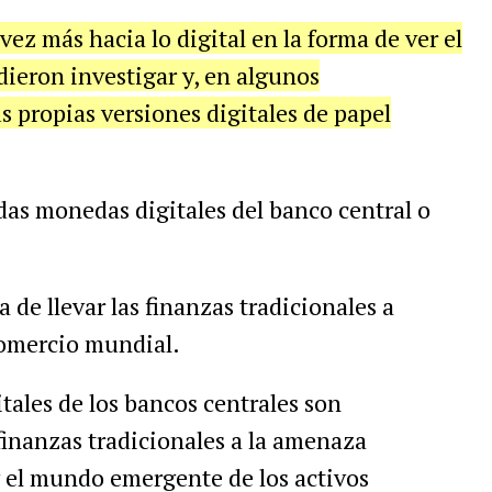
ez más hacia lo digital en la forma de ver el
dieron investigar y, en algunos
s propias versiones digitales de papel
as monedas digitales del banco central o
 de llevar las finanzas tradicionales a
comercio mundial.
itales de los bancos centrales son
finanzas tradicionales a la amenaza
y el mundo emergente de los activos