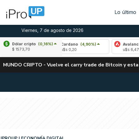
Lo último
Viernes, 7 de agosto de 2026
Dólar cripto
(0,16%)
2%)
Cardano
(4,90%)
Avalanche
(0,15%)
$ 1573,70
u$s 0,20
u$s 6,47
MUNDO CRIPTO - Vuelve el carry trade de Bitcoin y esta
IPROUP
ECONOMÍA DIGITAL