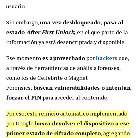
usuario.
Sin embargo,
una vez desbloqueado, pasa al
estado
After First Unlock
,
en el que parte de la
información ya está desencriptada y disponible.
Ese momento
es aprovechado
por
hackers
que,
a través de herramientas de análisis forenses,
como los de Cellebrite o Magnet
Forensics,
buscan vulnerabilidades o intentan
forzar el PIN
para acceder al contenido.
Por eso, este reinicio automático implementado
por Google
busca devolver el dispositivo a ese
primer estado de cifrado completo
, agregando