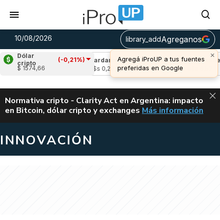
10/08/2026
Agreganos
library_add
×
Dólar
Agregá iProUP a tus fuentes
(-0,21%)
(-0,35%)
Cardano
(-0,63%)
Avalanche
(0
cripto
preferidas en Google
$ 1574,66
4
u$s 0,20
u$s 6,52
ALERTA
Normativa cripto - Clarity Act en Argentina: impacto
en Bitcoin, dólar cripto y exchanges
Más información
CLARITY ACT EN AR
INNOVACIÓN