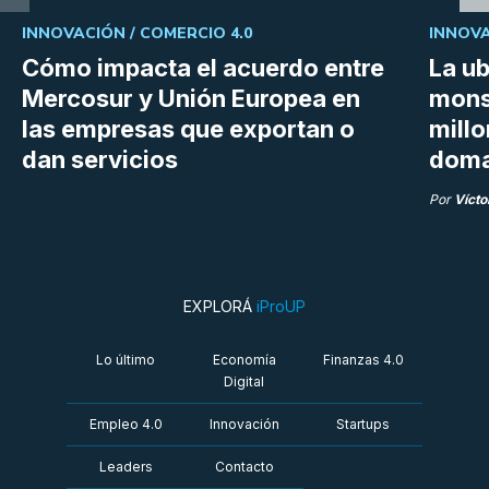
INNOVACIÓN /
COMERCIO 4.0
INNOVA
Cómo impacta el acuerdo entre
La ub
Mercosur y Unión Europea en
mons
las empresas que exportan o
millo
dan servicios
doma
Por
Vícto
EXPLORÁ
iProUP
Lo último
Economía
Finanzas 4.0
Digital
Empleo 4.0
Innovación
Startups
Leaders
Contacto