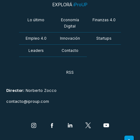
EXPLORÁ
iProUP
Lo último
Economía
Finanzas 4.0
Digital
Empleo 4.0
Innovación
Startups
Leaders
Contacto
RSS
Director:
Norberto Zocco
contacto@iproup.com