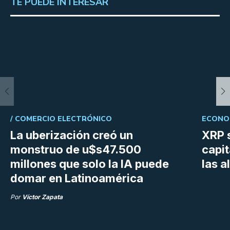
TE PUEDE INTERESAR
/
COMERCIO ELECTRÓNICO
ECONOM
La uberización creó un
XRP s
monstruo de u$s47.500
capit
millones que solo la IA puede
las a
domar en Latinoamérica
Por
Víctor Zapata