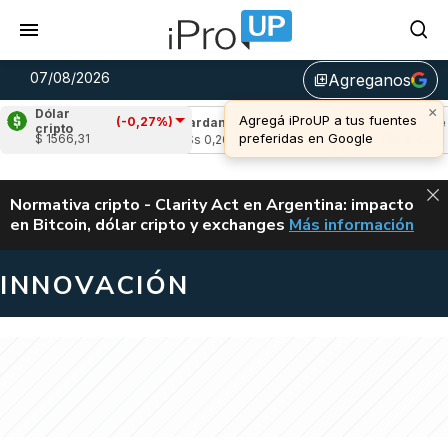
07/08/2026
Agreganos
library_add
×
Dólar
Agregá iProUP a tus fuentes
(-0,27%)
(-0,90%)
Cardano
(-0,16%)
Avalanche
(-
cripto
preferidas en Google
$ 1566,31
3
u$s 0,20
u$s 6,45
ALERTA
Normativa cripto - Clarity Act en Argentina: impacto
en Bitcoin, dólar cripto y exchanges
Más información
CLARITY ACT EN AR
INNOVACIÓN