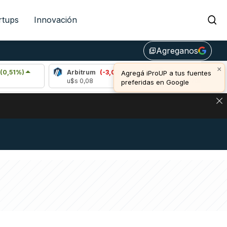
rtups
Innovación
Agreganos
library_add
×
Arbitrum
(-3,02%)
Bitcoin
(0,11%)
Agregá iProUP a tus fuentes
u$s 0,08
u$s 64.705,00
preferidas en Google
DE DE BITCOIN Y ESTA SEÑAL DEFINE LOS PRECIOS DE AG