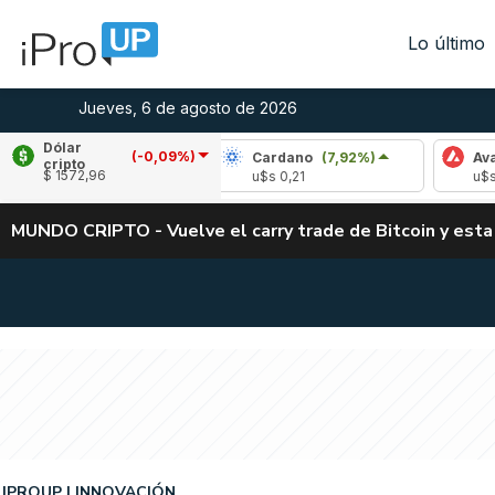
Lo último
Jueves, 6 de agosto de 2026
Dólar
(-0,09%)
e
(-2,07%)
Cardano
(7,92%)
Avalanche
(
cripto
$ 1572,96
,05
u$s 0,21
u$s 6,50
MUNDO CRIPTO - Vuelve el carry trade de Bitcoin y esta
IPROUP
INNOVACIÓN