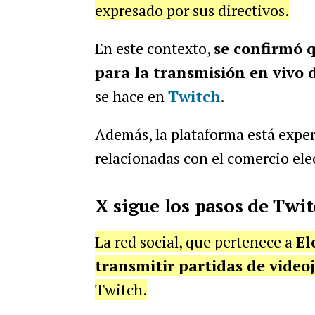
expresado por sus directivos.
En este contexto,
se confirmó 
para la transmisión en vivo 
se hace en
Twitch
.
Además, la plataforma está expe
relacionadas con el comercio ele
X sigue los pasos de Twi
La red social, que pertenece a
El
transmitir partidas de video
Twitch.