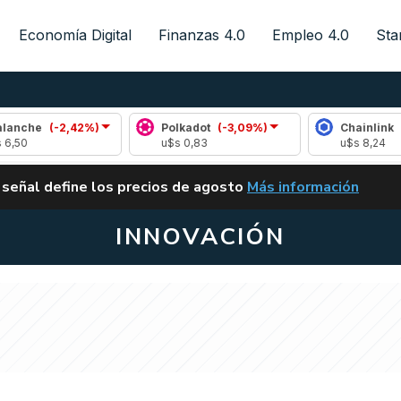
Economía Digital
Finanzas 4.0
Empleo 4.0
Sta
-2,42%)
Polkadot
(-3,09%)
Chainlink
(0,51%)
u$s 0,83
u$s 8,24
ALERTA
 señal define los precios de agosto
Más información
VUELVE EL CARRY TRA
INNOVACIÓN