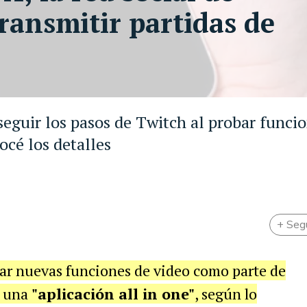
ransmitir partidas de
seguir los pasos de Twitch al probar funci
océ los detalles
+ Seg
ar nuevas funciones de video como parte de
n una
"aplicación all in one"
, según lo