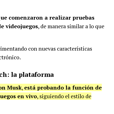
que comenzaron a realizar pruebas
de videojuegos
, de manera similar a lo que
rimentando con nuevas características
ctrónico.
tch: la plataforma
on Musk
,
está probando la función de
juegos en vivo
, siguiendo el estilo de