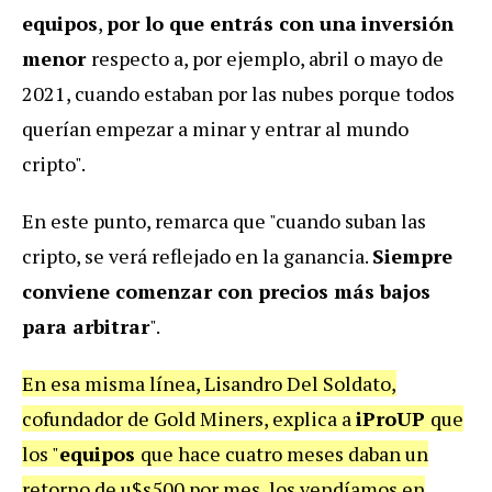
equipos
,
por lo que entrás con una
inversión
menor
respecto a, por ejemplo, abril o mayo de
2021, cuando estaban por las nubes porque todos
querían empezar a minar y entrar al mundo
cripto".
En este punto, remarca que "cuando suban las
cripto, se verá reflejado en la ganancia.
Siempre
conviene comenzar con precios más bajos
para arbitrar
".
En esa misma línea, Lisandro Del Soldato,
cofundador de Gold Miners, explica a
iProUP
que
los "
equipos
que hace cuatro meses daban un
retorno de u$s500 por mes, los vendíamos en