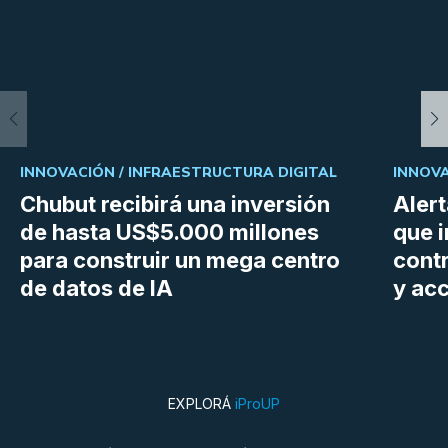
INNOVACIÓN /
INFRAESTRUCTURA DIGITAL
INNOVA
Chubut recibirá una inversión
Aler
de hasta US$5.000 millones
que i
para construir un mega centro
cont
de datos de IA
y ac
EXPLORÁ
iProUP