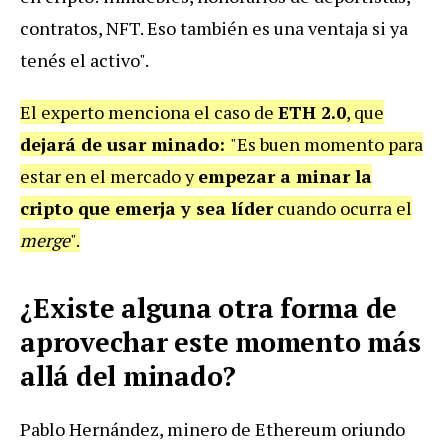
contratos, NFT. Eso también es una ventaja si ya
tenés el activo".
El experto menciona el caso de
ETH 2.0
, que
dejará de usar minado:
"Es buen momento para
estar en el mercado y
empezar a minar la
cripto que emerja y sea líder
cuando ocurra el
merge
".
¿Existe alguna otra forma de
aprovechar este momento más
allá del minado?
Pablo Hernández, minero de Ethereum oriundo