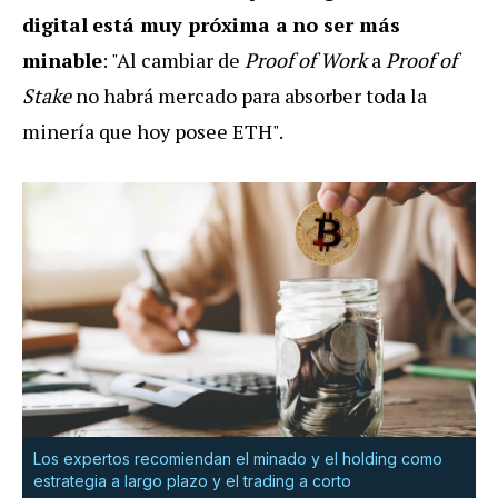
digital
está muy próxima a
no ser más
minable
: "Al cambiar de
Proof of Work
a
Proof of
Stake
no habrá mercado para absorber toda la
minería que hoy posee ETH".
Los expertos recomiendan el minado y el holding como
estrategia a largo plazo y el trading a corto