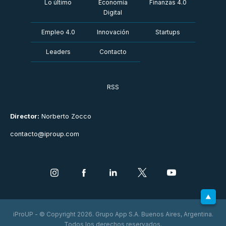
Lo último
Economía
Finanzas 4.0
Digital
Empleo 4.0
Innovación
Startups
Leaders
Contacto
RSS
Director:
Norberto Zocco
contacto@iproup.com
iProUP - © Copyright 2026. Grupo App S.A. Buenos Aires, Argentina.
Todos los derechos reservados.