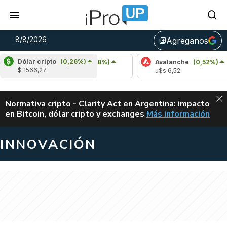
8/8/2026
Agreganos
library_add
Dólar cripto
(0,26%)
Cardano
(0,18%)
Avalanche
(0,52%)
P
$ 1566,27
u$s 0,20
u$s 6,52
u
ALERTA
Normativa cripto - Clarity Act en Argentina: impacto
en Bitcoin, dólar cripto y exchanges
Más información
CLARITY ACT EN AR
INNOVACIÓN