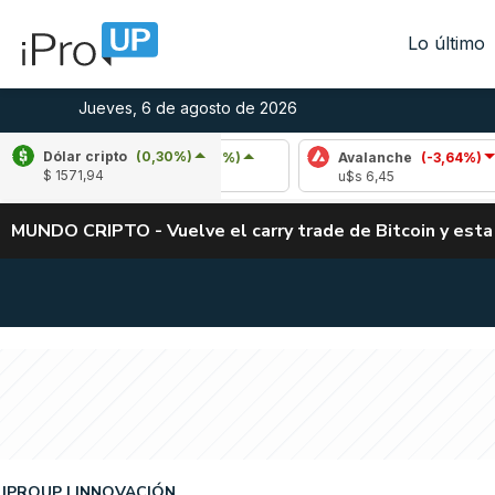
Lo último
Jueves, 6 de agosto de 2026
Dólar cripto
(0,30%)
Cardano
(5,87%)
Avalanche
(-3,64%)
Po
$ 1571,94
u$s 0,20
u$s 6,45
u$
MUNDO CRIPTO - Vuelve el carry trade de Bitcoin y esta
IPROUP
INNOVACIÓN