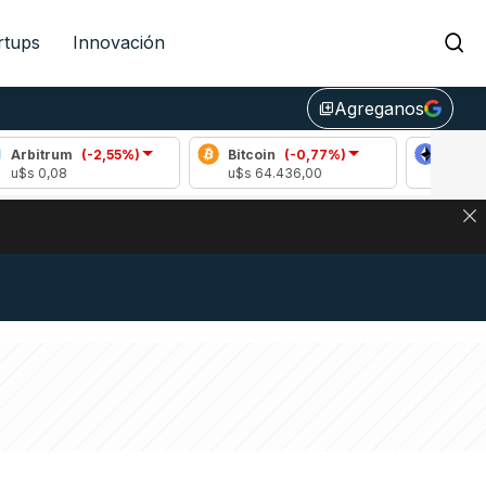
rtups
Innovación
Agreganos
library_add
(-2,55%)
Bitcoin
(-0,77%)
Ethereum
(-0,73
u$s 64.436,00
u$s 1905,40
DE DE BITCOIN Y ESTA SEÑAL DEFINE LOS PRECIOS DE AG