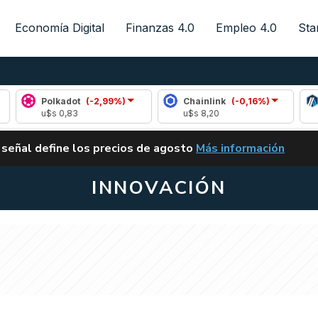
Economía Digital
Finanzas 4.0
Empleo 4.0
Sta
lkadot
(-2,99%)
Chainlink
(-0,16%)
Arbitrum
s 0,83
u$s 8,20
u$s 0,08
ALERTA
 señal define los precios de agosto
Más información
VUELVE EL CARRY TRA
INNOVACIÓN