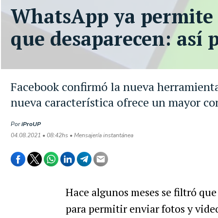
WhatsApp ya permite e
que desaparecen: así 
Facebook confirmó la nueva herramienta
nueva característica ofrece un mayor con
Por
iProUP
04.08.2021 • 08:42hs • Mensajería instantánea
Hace algunos meses se filtró qu
para permitir enviar fotos y vide