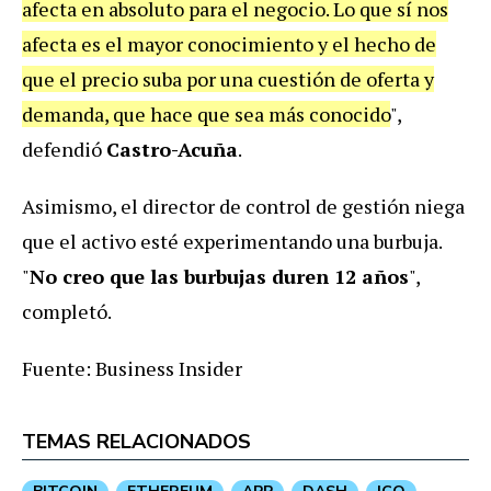
afecta en absoluto para el negocio. Lo que sí nos
afecta es el mayor conocimiento y el hecho de
que el precio suba por una cuestión de oferta y
demanda, que hace que sea más conocido
",
defendió
Castro-Acuña
.
Asimismo, el director de control de gestión niega
que el activo esté experimentando una burbuja.
"
No creo que las burbujas duren 12 años
",
completó.
Fuente: Business Insider
TEMAS RELACIONADOS