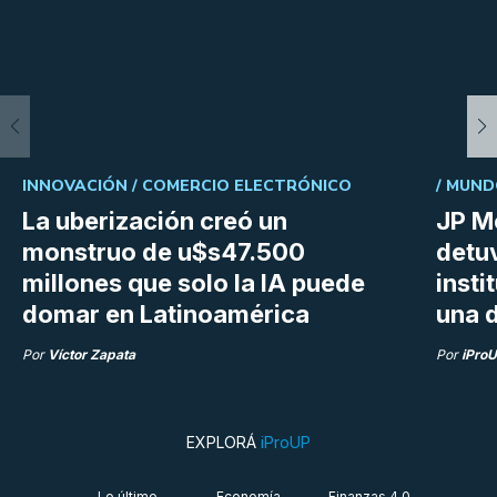
INNOVACIÓN /
COMERCIO ELECTRÓNICO
/
MUND
La uberización creó un
JP M
monstruo de u$s47.500
detu
millones que solo la IA puede
insti
domar en Latinoamérica
una d
Por
Víctor Zapata
Por
iPro
EXPLORÁ
iProUP
Lo último
Economía
Finanzas 4.0