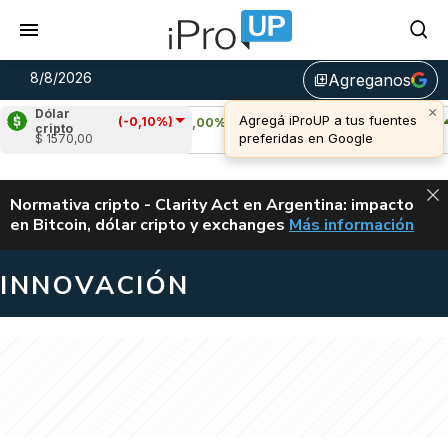
8/8/2026
Agreganos
library_add
Dólar
(-0,10%)
Cardano
(0,00%)
Avalanche
(2,28%)
cripto
$ 1570,00
u$s 0,20
u$s 6,53
ALERTA
Normativa cripto - Clarity Act en Argentina: impacto
en Bitcoin, dólar cripto y exchanges
Más información
CLARITY ACT EN AR
INNOVACIÓN