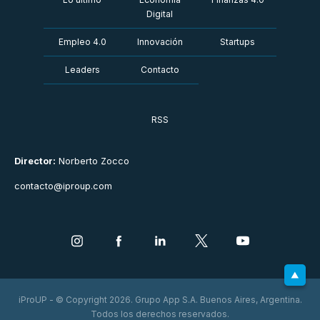
Digital
Empleo 4.0
Innovación
Startups
Leaders
Contacto
RSS
Director:
Norberto Zocco
contacto@iproup.com
iProUP - © Copyright 2026. Grupo App S.A. Buenos Aires, Argentina.
Todos los derechos reservados.