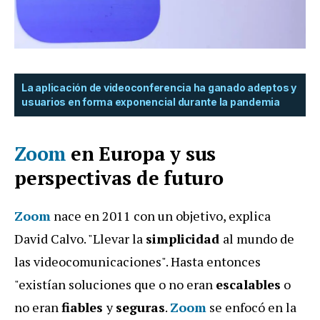
La aplicación de videoconferencia ha ganado adeptos y
usuarios en forma exponencial durante la pandemia
Zoom
en Europa y sus
perspectivas de futuro
Zoom
nace en 2011 con un objetivo, explica
David Calvo. "Llevar la
simplicidad
al mundo de
las videocomunicaciones". Hasta entonces
"existían soluciones que o no eran
escalables
o
no eran
fiables
y
seguras
.
Zoom
se enfocó en la