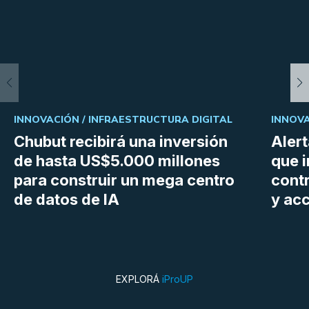
INNOVACIÓN /
INFRAESTRUCTURA DIGITAL
INNOVA
Chubut recibirá una inversión
Aler
de hasta US$5.000 millones
que i
para construir un mega centro
cont
de datos de IA
y ac
EXPLORÁ
iProUP