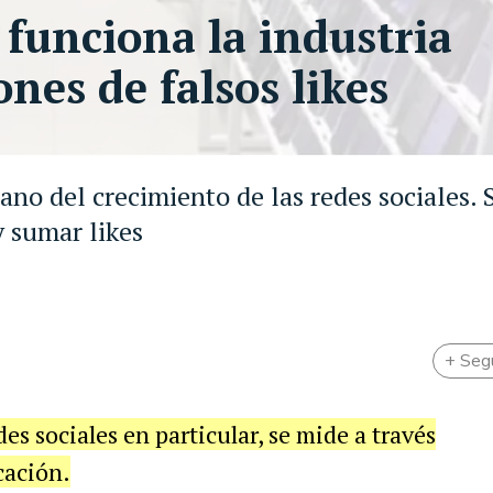
 funciona la industria
ones de falsos likes
mano del crecimiento de las redes sociales.
y sumar likes
+ Seg
edes sociales en particular, se mide a través
cación.