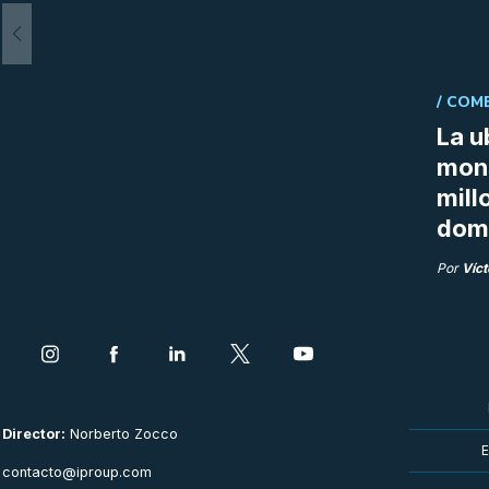
/
COME
La u
mon
mill
doma
Por
Víct
Director:
Norberto Zocco
E
contacto@iproup.com