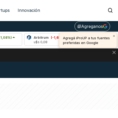
rtups
Innovación
Agreganos
library_add
×
Arbitrum
(-1,63%)
Bitcoin
(-0,28%)
Agregá iProUP a tus fuentes
u$s 0,08
u$s 64.304,00
preferidas en Google
DE DE BITCOIN Y ESTA SEÑAL DEFINE LOS PRECIOS DE AG