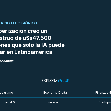
RCIO ELECTRÓNICO
berización creó un
struo de u$s47.500
ones que solo la IA puede
r en Latinoamérica
or Zapata
EXPLORÁ
iProUP
Lo último
Economía Digital
Finanzas 4
mpleo 4.0
Innovación
Startups