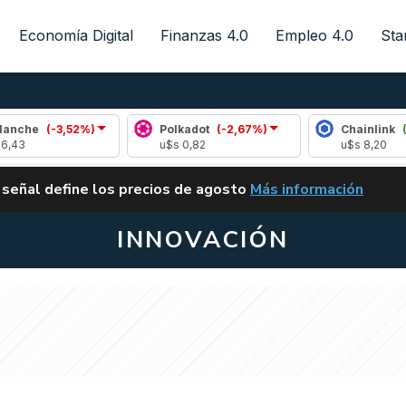
Economía Digital
Finanzas 4.0
Empleo 4.0
Sta
(-3,52%)
Polkadot
(-2,67%)
Chainlink
(1,08%)
u$s 0,82
u$s 8,20
ALERTA
 señal define los precios de agosto
Más información
VUELVE EL CARRY TRA
INNOVACIÓN