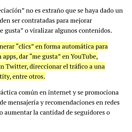
eciación” no es extraño que se haya dado un
eden ser contratadas para mejorar
me gusta” o viralizar algunos contenidos.
enerar “clics” en forma automática para
n apps, dar “me gusta” en YouTube,
 Twitter, direccionar el tráfico a una
ity, entre otros.
práctica común en internet y se promociona
 de mensajería y recomendaciones en redes
 o aumentar la cantidad de seguidores o