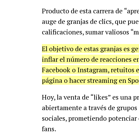
Producto de esta carrera de “apr
auge de granjas de clics, que pu
calificaciones, sumar valiosos “
El objetivo de estas granjas es g
inflar el número de reacciones e
Facebook o Instagram, retuitos en
página o hacer streaming en Spot
Hoy, la venta de “likes” es una 
abiertamente a través de grupos
sociales, prometiendo potenciar
fans.