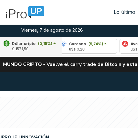
Lo último
Viernes, 7 de agosto de 2026
Dólar cripto
(0,15%)
le
(-1,71%)
Cardano
(5,74%)
Avalanche
$ 1571,50
1,03
u$s 0,20
u$s 6,43
MUNDO CRIPTO - Vuelve el carry trade de Bitcoin y esta
IPROUP
INNOVACIÓN