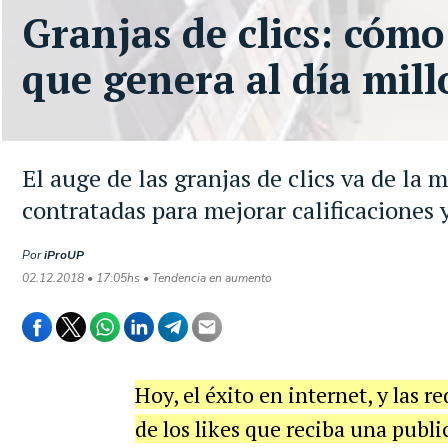
Granjas de clics: cómo
que genera al día mill
El auge de las granjas de clics va de la 
contratadas para mejorar calificaciones 
Por
iProUP
02.12.2018 • 17:05hs • Tendencia en aumento
Hoy, el éxito en internet, y las r
de los likes que reciba una publi