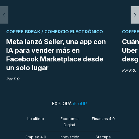
COFFEE BREAK /
COMERCIO ELECTRÓNICO
COFFEE
Meta lanzó Seller, una app con
Cuán
IA para vender más en
Uber 
Facebook Marketplace desde
desg
un solo lugar
Por
F.G.
Por
F.G.
EXPLORÁ
iProUP
Lo último
Economía
Finanzas 4.0
Digital
Empleo 4.0
Innovación
Startups