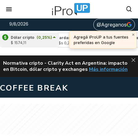
9/8/2026
Agreganos
library_add
×
Agregá iProUP a tus fuentes
Dólar cripto
(0,25%)
(0,22%)
Cardano
(-1,54%)
Avalanche
(-1
preferidas en Google
$ 1574,11
4
u$s 0,20
u$s 6,46
ALERTA
Normativa cripto - Clarity Act en Argentina: impacto
en Bitcoin, dólar cripto y exchanges
Más información
CLARITY ACT EN AR
COFFEE BREAK