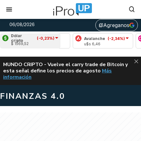
06/08/2026
Agreganos
library_add
Dólar
(-0,23%)
rdano
(8,17%)
Avalanche
(-2,34%)
Polkadot
cripto
$ 1569,52
 0,21
u$s 6,46
u$s 0,83
ALERTA
MUNDO CRIPTO - Vuelve el carry trade de Bitcoin y
esta señal define los precios de agosto
Más
VUELVE EL CAR
información
FINANZAS 4.0