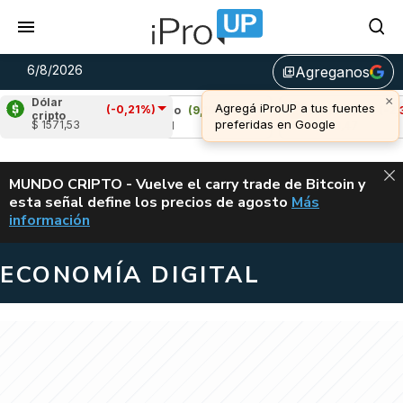
6/8/2026
Agreganos
library_add
Dólar
(-0,21%)
0%)
Cardano
(9,15%)
Avalanche
(-2,33%)
cripto
$ 1571,53
u$s 0,21
u$s 6,47
ALERTA
MUNDO CRIPTO - Vuelve el carry trade de Bitcoin y
esta señal define los precios de agosto
Más
VUELVE EL CAR
información
ECONOMÍA DIGITAL