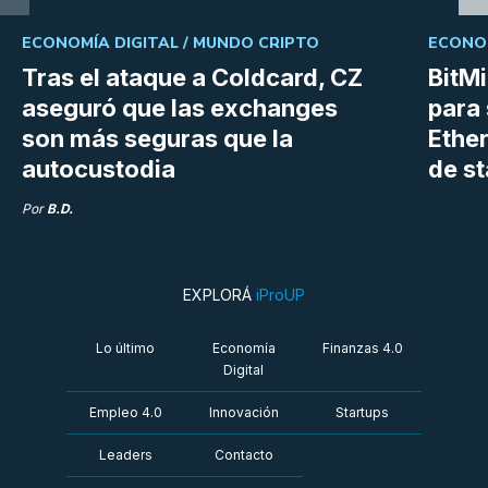
ECONOMÍA DIGITAL /
MUNDO CRIPTO
ECONOM
Tras el ataque a Coldcard, CZ
BitM
aseguró que las exchanges
para 
son más seguras que la
Ethe
autocustodia
de s
Por
B.D.
EXPLORÁ
iProUP
Lo último
Economía
Finanzas 4.0
Digital
Empleo 4.0
Innovación
Startups
Leaders
Contacto