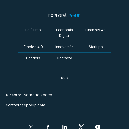
EXPLORÁ
iProUP
Lo último
Economía
Finanzas 4.0
Digital
Empleo 4.0
Innovación
Startups
Leaders
Contacto
RSS
Director:
Norberto Zocco
contacto@iproup.com