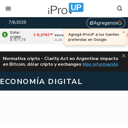
7/8/2026
Agreganos
library_add
×
Dólar
Agregá iProUP a tus fuentes
(-0,21%)
,91%)
Cardano
(-2,33%)
Avalanche
(-0,7
cripto
preferidas en Google
$ 1571,78
u$s 0,20
u$s 6,41
ALERTA
Normativa cripto - Clarity Act en Argentina: impacto
en Bitcoin, dólar cripto y exchanges
Más información
CLARITY ACT EN AR
ECONOMÍA DIGITAL