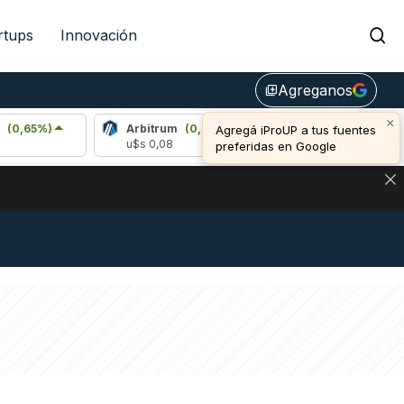
rtups
Innovación
Agreganos
library_add
×
)
Arbitrum
(0,93%)
Bitcoin
(-0,05%)
Agregá iProUP a tus fuentes
u$s 0,08
u$s 64.980,00
preferidas en Google
NA: IMPACTO EN BITCOIN, DÓLAR CRIPTO Y EXCHANGES