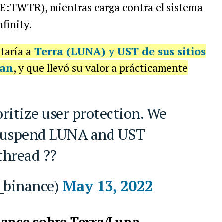
SE:TWTR), mientras carga contra el sistema
finity.
taría a
Terra (LUNA) y UST de sus sitios
ran
, y que llevó su valor a prácticamente
ritize user protection. We
 suspend LUNA and UST
thread ??
_binance)
May 13, 2022
nance sobre Terra/Luna