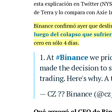
esta explicación en Twitter (NY
de Terra y lo compara con Axie In
Binance confirmó ayer que deslis
luego del colapso que sufrie
cero en sólo 4 días.
1. At
#Binance
we prio
made the decision to
trading. Here's why. A 
— CZ ?? Binance (@cz
Qué agregó el CEO de Bi