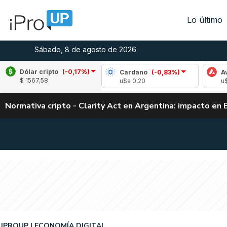
Lo último
Sábado, 8 de agosto de 2026
Dólar cripto
(-0,17%)
pple
(-0,06%)
Cardano
(-0,83%)
Avalanch
$ 1567,58
s 1,04
u$s 0,20
u$s 6,54
Normativa cripto - Clarity Act en Argentina: impacto en 
IPROUP
ECONOMÍA DIGITAL