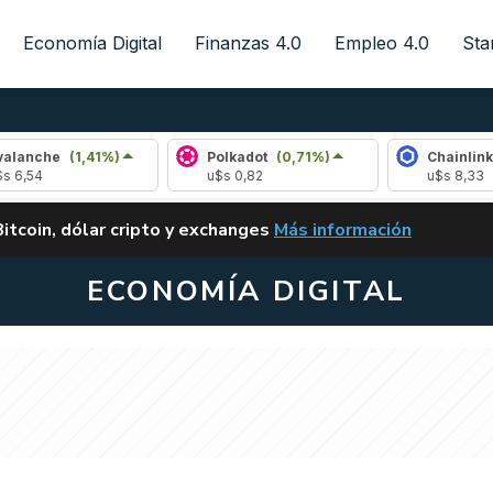
Economía Digital
Finanzas 4.0
Empleo 4.0
Sta
e
(1,41%)
Polkadot
(0,71%)
Chainlink
(0,65%
u$s 0,82
u$s 8,33
ALERTA
Bitcoin, dólar cripto y exchanges
Más información
CLARITY ACT EN ARGENTI
ECONOMÍA DIGITAL