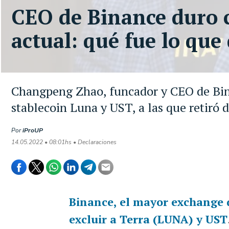
CEO de Binance duro c
actual: qué fue lo que 
Changpeng Zhao, funcador y CEO de Bina
stablecoin Luna y UST, a las que retiró 
Por
iProUP
14.05.2022 • 08:01hs • Declaraciones
Binance
, el mayor exchange d
excluir a
Terra (LUNA) y UST