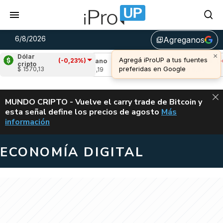
6/8/2026
Agreganos
library_add
×
Dólar
Agregá iProUP a tus fuentes
(-0,23%)
59%)
Cardano
(-3,56%)
Avalanche
(-0,02
cripto
preferidas en Google
$ 1570,13
u$s 0,19
u$s 6,64
ALERTA
MUNDO CRIPTO - Vuelve el carry trade de Bitcoin y
esta señal define los precios de agosto
Más
VUELVE EL CAR
información
ECONOMÍA DIGITAL