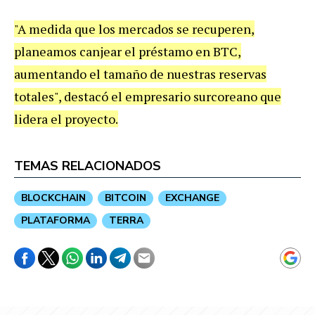
"A medida que los mercados se recuperen,
planeamos canjear el préstamo en BTC,
aumentando el tamaño de nuestras reservas
totales", destacó el empresario surcoreano que
lidera el proyecto.
TEMAS RELACIONADOS
BLOCKCHAIN
BITCOIN
EXCHANGE
PLATAFORMA
TERRA