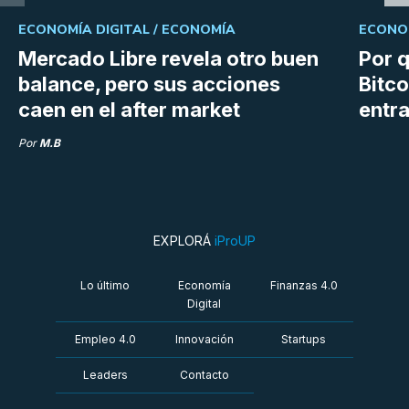
ECONOMÍA DIGITAL /
ECONOMÍA
ECONOM
Mercado Libre revela otro buen
Por q
balance, pero sus acciones
Bitco
caen en el after market
entra
Por
M.B
EXPLORÁ
iProUP
Lo último
Economía
Finanzas 4.0
Digital
Empleo 4.0
Innovación
Startups
Leaders
Contacto