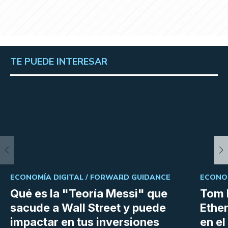
TE PUEDE INTERESAR
ECONOMÍA DIGITAL /
FORWARD GUIDANCE
ECONOM
Qué es la "Teoría Messi" que
Tom 
sacude a Wall Street y puede
Ethe
impactar en tus inversiones
en e