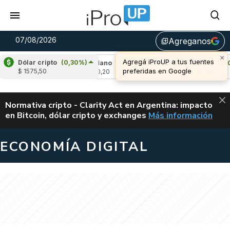
07/08/2026
Agreganos
library_add
×
Agregá iProUP a tus fuentes
Dólar cripto
(0,30%)
2,04%)
Cardano
(-1,73%)
Avalanche
(0,31
preferidas en Google
$ 1575,50
u$s 0,20
u$s 6,43
ALERTA
Normativa cripto - Clarity Act en Argentina: impacto
en Bitcoin, dólar cripto y exchanges
Más información
CLARITY ACT EN AR
ECONOMÍA DIGITAL