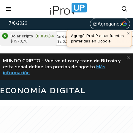
7/8/2026
Agreganos
library_add
×
Agregá iProUP a tus fuentes
Dólar cripto
(0,08%)
(-1,72%)
Cardano
(4,90%)
Avalanche
(0
preferidas en Google
$ 1573,70
03
u$s 0,20
u$s 6,47
ALERTA
MUNDO CRIPTO - Vuelve el carry trade de Bitcoin y
esta señal define los precios de agosto
Más
VUELVE EL CAR
información
ECONOMÍA DIGITAL