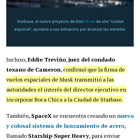
Starbase, el nuevo proyecto de Elon
Musk
de una "ciudad
espacial", ayudaría a sus esfuerzos por alcanzar las estrellas
Incluso,
Eddie Treviño
,
juez del condado
texano de Cameron
,
confirmó que la firma de
vuelos espaciales de Musk transmitió a las
autoridades el interés del director ejecutivo en
incorporar Boca Chica a la Ciudad de Starbase.
También,
SpaceX
se encuentra creando un
nuevo
y colosal sistema de lanzamiento de acero
,
llamado
Starship-Super Heavy
, para enviar