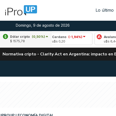
Lo último
Domingo, 9 de agosto de 2026
Dólar cripto
(0,50%)
0,03%)
Cardano
(-1,94%)
Avalanche
(-1,1
$ 1575,78
u$s 0,20
u$s 6,44
Normativa cripto - Clarity Act en Argentina: impacto en 
IPROUP
ECONOMÍA DIGITAL