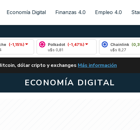
Economía Digital
Finanzas 4.0
Empleo 4.0
Sta
5%)
Polkadot
(-1,47%)
Chainlink
(0,39%)
u$s 0,81
u$s 8,27
ALERTA
Bitcoin, dólar cripto y exchanges
Más información
CLARITY ACT EN ARGENTI
ECONOMÍA DIGITAL