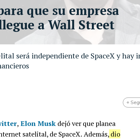
para que su empresa
llegue a Wall Street
lital será independiente de SpaceX y hay i
nancieros
+ Seg
itter
,
Elon Musk
dejó ver que planea
nternet satelital, de SpaceX. Además,
dio