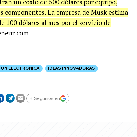
ran un costo de 500 dólares por equipo,
ros componentes. La empresa de Musk estima
e 100 dólares al mes por el servicio de
peneur.com
ION ELECTRONICA
IDEAS INNOVADORAS
+ Seguinos en