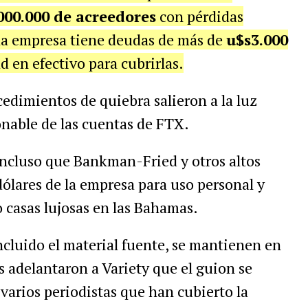
000.000 de acreedores
con pérdidas
la empresa tiene deudas de más de
u$s3.000
d en efectivo para cubrirlas.
edimientos de quiebra salieron a la luz
onable de las cuentas de FTX.
ncluso que Bankman-Fried y otros altos
ólares de la empresa para uso personal y
 casas lujosas en las Bahamas.
incluido el material fuente, se mantienen en
 adelantaron a Variety que el guion se
varios periodistas que han cubierto la