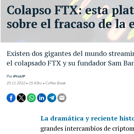
Colapso FTX: esta pla
sobre el fracaso de la
Existen dos gigantes del mundo streamin
el colapsado FTX y su fundador Sam B
Por
iProUP
25.11.2022 • 15:43hs • Coffee Break
La dramática y reciente hist
grandes intercambios de criptom