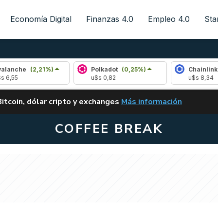
Economía Digital
Finanzas 4.0
Empleo 4.0
Sta
,21%)
Polkadot
(0,25%)
Chainlink
(1,25%)
u$s 0,82
u$s 8,34
ALERTA
Bitcoin, dólar cripto y exchanges
Más información
CLARITY ACT EN ARGENTI
COFFEE BREAK