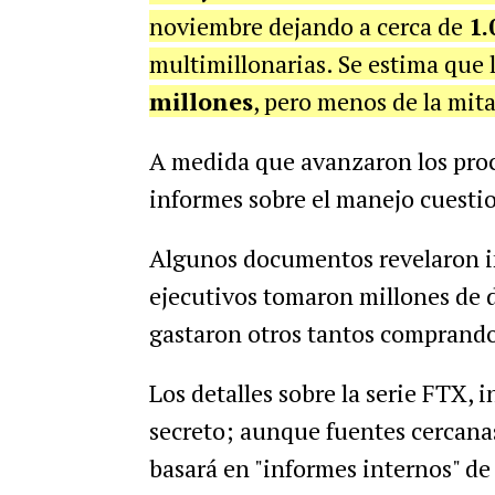
noviembre dejando a cerca de
1.
multimillonarias.
Se estima que 
millones
, pero menos de la mita
A medida que avanzaron los proc
informes sobre el manejo cuesti
Algunos documentos revelaron i
ejecutivos tomaron millones de d
gastaron otros tantos comprando
Los detalles sobre la serie FTX, 
secreto; aunque fuentes cercanas
basará en "informes internos" de 