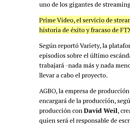
uno de los gigantes de streaming
Prime Video, el servicio de strea
historia de éxito y fracaso de FTX
Según reportó Variety, la plataf
episodios sobre el último escánd
trabajará -nada más y nada menos
llevar a cabo el proyecto.
AGBO, la empresa de producción
encargará de la producción, seg
producción con
David Weil
, cr
quien será el responsable de escri