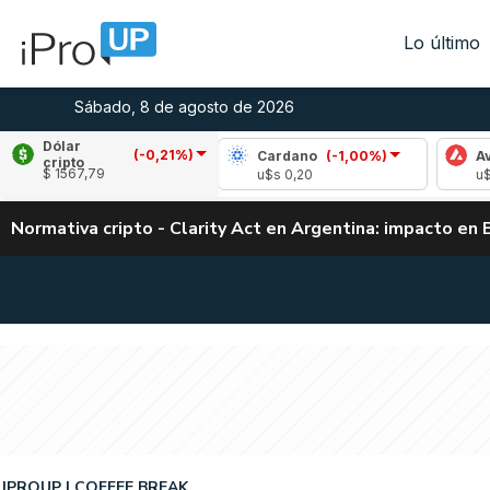
Lo último
Sábado, 8 de agosto de 2026
Dólar
(-0,21%)
(0,48%)
Cardano
(-1,00%)
Avalanche
(2
cripto
$ 1567,79
04
u$s 0,20
u$s 6,55
Normativa cripto - Clarity Act en Argentina: impacto en 
IPROUP
COFFEE BREAK