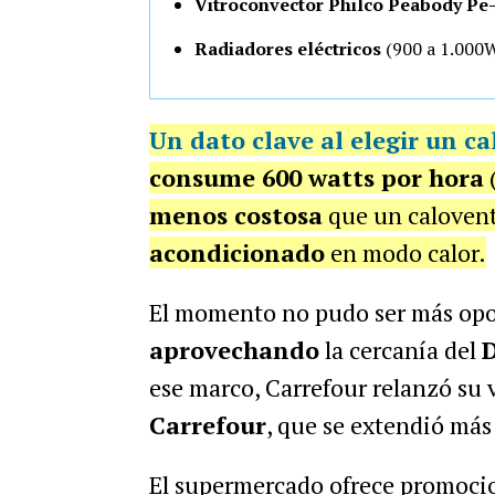
Vitroconvector Philco Peabody Pe-
Radiadores eléctricos
(900 a 1.000W
Un dato clave al elegir un ca
consume 600 watts por hora
(
menos costosa
que un caloven
acondicionado
en modo calor.
El momento no pudo ser más opo
aprovechando
la cercanía del
D
ese marco, Carrefour relanzó su 
Carrefour
, que se extendió más 
El supermercado ofrece promoc