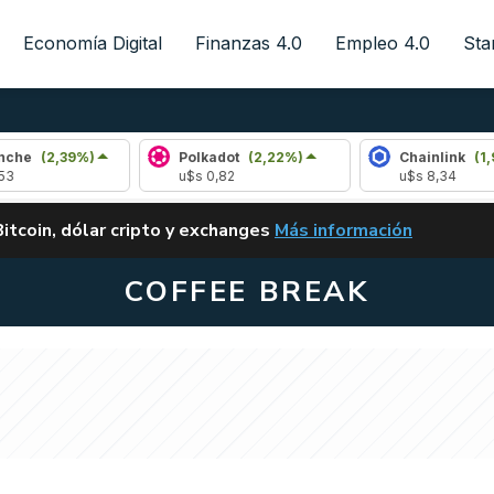
Economía Digital
Finanzas 4.0
Empleo 4.0
Sta
39%)
Polkadot
(2,22%)
Chainlink
(1,93%)
u$s 0,82
u$s 8,34
ALERTA
Bitcoin, dólar cripto y exchanges
Más información
CLARITY ACT EN ARGENTI
COFFEE BREAK