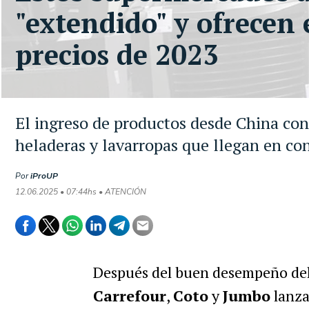
"extendido" y ofrecen 
precios de 2023
El ingreso de productos desde China co
heladeras y lavarropas que llegan en c
Por
iProUP
12.06.2025 • 07:44hs • ATENCIÓN
Después del buen desempeño de
Carrefour
,
Coto
y
Jumbo
lanza