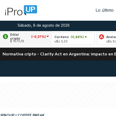
Lo último
Sábado, 8 de agosto de 2026
Dólar
(-0,37%)
(2,74%)
Cardano
(0,84%)
Avalanche
(2,
cripto
$ 1570,19
u$s 0,20
u$s 6,53
Normativa cripto - Clarity Act en Argentina: impacto en 
IPROUP
COFFEE BREAK