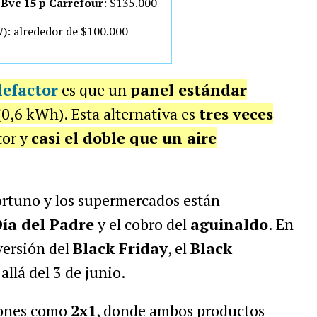
Bvc 15 p Carrefour
: $135.000
): alrededor de $100.000
lefactor
es que un
panel estándar
0,6 kWh). Esta alternativa es
tres veces
tor y
casi el doble que un aire
rtuno y los supermercados están
ía del Padre
y el cobro del
aguinaldo
. En
versión del
Black Friday
, el
Black
allá del 3 de junio.
iones como
2x1
, donde ambos productos