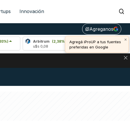
rtups
Innovación
Agreganos
library_add
×
Arbitrum
(2,38%)
Bitcoin
(0,43%)
Agregá iProUP a tus fuentes
u$s 0,08
u$s 65.086,00
preferidas en Google
NA: IMPACTO EN BITCOIN, DÓLAR CRIPTO Y EXCHANGES