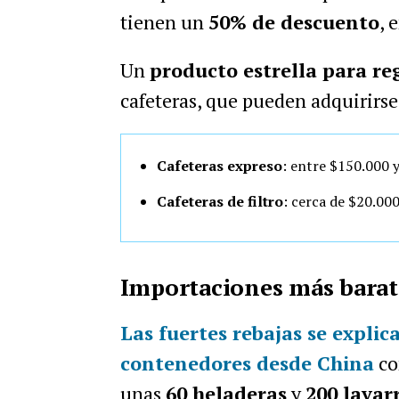
tienen un
50% de descuento
, 
Un
producto estrella para reg
cafeteras, que pueden adquirirse
Cafeteras expreso
: entre $150.000 y
Cafeteras de filtro
: cerca de $20.00
Importaciones más barat
Las fuertes rebajas se explic
contenedores desde China
co
unas
60 heladeras
y
200 lavar