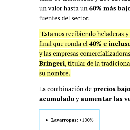
un valor hasta un
60% más baj
fuentes del sector.
"Estamos recibiendo heladeras y 
final que ronda el
40% e inclus
y las empresas comercializadora
Bringeri
, titular de la tradicion
su nombre.
La combinación de
precios baj
acumulado
y
aumentar las v
Lavarropas
: +100%