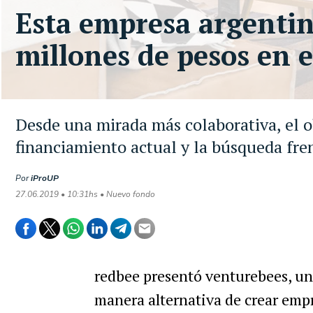
Esta empresa argentin
millones de pesos en 
Desde una mirada más colaborativa, el o
financiamiento actual y la búsqueda fren
Por
iProUP
27.06.2019 • 10:31hs • Nuevo fondo
redbee presentó venturebees, u
manera alternativa de crear empr