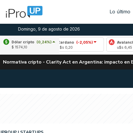
Lo último
Domingo, 9 de agosto de 2026
Dólar cripto
(0,24%)
%)
Cardano
(-2,05%)
Avalanche
(-1,46%)
$ 1574,10
u$s 0,20
u$s 6,45
Normativa cripto - Clarity Act en Argentina: impacto en 
IPROUP
STARTUPS