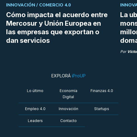
INNOVACIÓN /
COMERCIO 4.0
INNOVA
Cómo impacta el acuerdo entre
La ub
Mercosur y Unión Europea en
mons
las empresas que exportan o
millo
dan servicios
doma
Por
Vícto
EXPLORÁ
iProUP
Lo último
Economía
Finanzas 4.0
Digital
Empleo 4.0
Innovación
Startups
Leaders
Contacto