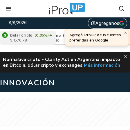
8/8/2026
Agreganos
library_add
Dólar cripto
(0,35%)
)
Cardano
(-0,57%)
Avalanche
(0,92%)
$ 1570,78
u$s 0,20
u$s 6,52
ALERTA
Normativa cripto - Clarity Act en Argentina: impacto
en Bitcoin, dólar cripto y exchanges
Más información
CLARITY ACT EN AR
INNOVACIÓN