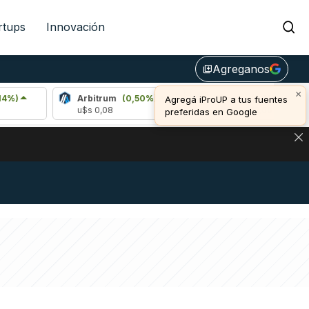
rtups
Innovación
Agreganos
library_add
×
Arbitrum
(0,50%)
Bitcoin
(1,21%)
Agregá iProUP a tus fuentes
u$s 0,08
u$s 65.222,00
preferidas en Google
DE DE BITCOIN Y ESTA SEÑAL DEFINE LOS PRECIOS DE AG