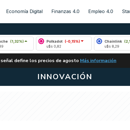
Economía Digital
Finanzas 4.0
Empleo 4.0
Sta
2%)
Polkadot
(-0,15%)
Chainlink
(2,14%)
u$s 0,82
u$s 8,29
ALERTA
 señal define los precios de agosto
Más información
VUELVE EL CARRY TRA
INNOVACIÓN