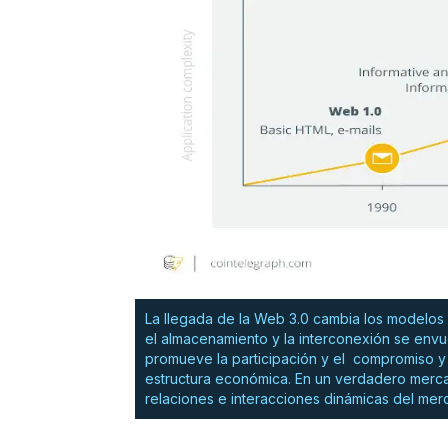
La llegada de la Web 3.0 cambia los modelos i
el almacenamiento y la interconexión se env
promueve la participación y el compromiso y
estructura económica. En un verdadero mercad
relaciones e interacciones dinámicas del merc