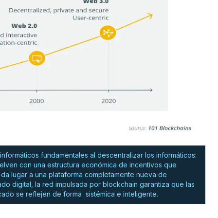
nformáticos fundamentales al descentralizar los informáticos:
uelven con una estructura económica de incentivos que
 da lugar a una plataforma completamente nueva de
o digital, la red impulsada por blockchain garantiza que las
ado se reflejen de forma sistémica e inteligente.