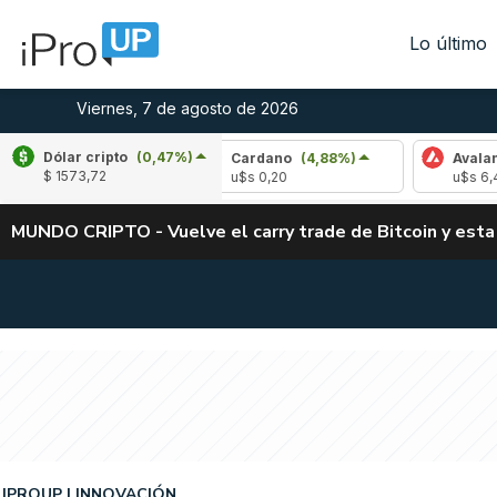
Lo último
Viernes, 7 de agosto de 2026
Dólar cripto
(0,47%)
-0,84%)
Cardano
(4,88%)
Avalanche
(1,3
$ 1573,72
u$s 0,20
u$s 6,49
MUNDO CRIPTO - Vuelve el carry trade de Bitcoin y esta
IPROUP
INNOVACIÓN