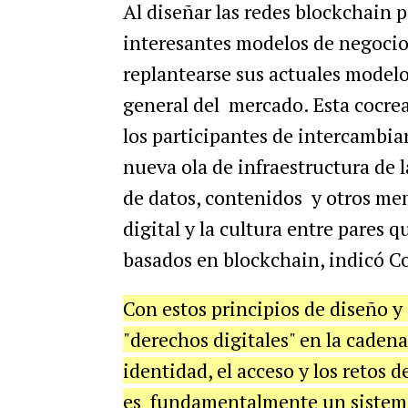
Al diseñar las redes blockchain p
interesantes modelos de negocio
replantearse sus actuales model
general del mercado. Esta cocrea
los participantes de intercambiar
nueva ola de infraestructura de 
de datos, contenidos y otros me
digital y la cultura entre pares q
basados en blockchain, indicó C
Con estos principios de diseño y
"derechos digitales" en la cadena
identidad, el acceso y los retos 
es fundamentalmente un sistema