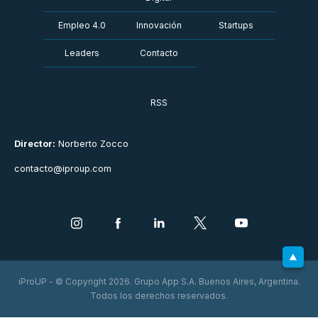
Empleo 4.0
Innovación
Startups
Leaders
Contacto
RSS
Director:
Norberto Zocco
contacto@iproup.com
iProUP - © Copyright 2026. Grupo App S.A. Buenos Aires, Argentina.
Todos los derechos reservados.