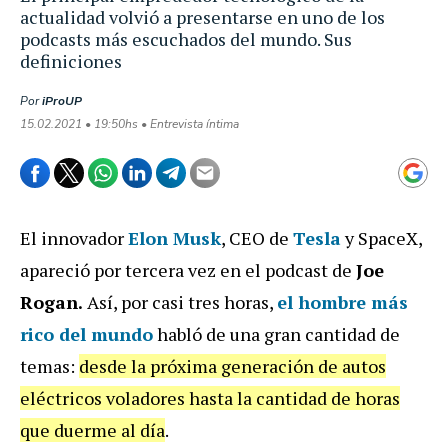
actualidad volvió a presentarse en uno de los
podcasts más escuchados del mundo. Sus
definiciones
Por
iProUP
15.02.2021 • 19:50hs • Entrevista íntima
El innovador
Elon Musk
, CEO de
Tesla
y SpaceX,
apareció por tercera vez en el podcast de
Joe
Rogan.
Así, por casi tres horas,
el hombre más
rico del mundo
habló de una gran cantidad de
temas:
desde la próxima generación de autos
eléctricos voladores hasta la cantidad de horas
que duerme al día
.