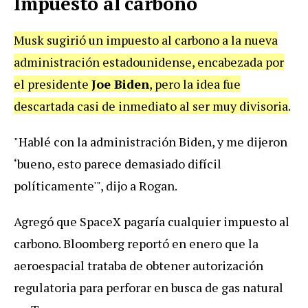
Impuesto al carbono
Musk sugirió un impuesto al carbono a la nueva
administración estadounidense, encabezada por
el presidente
Joe Biden
, pero la idea fue
descartada casi de inmediato al ser muy divisoria
.
"Hablé con la administración Biden, y me dijeron
‘bueno, esto parece demasiado difícil
políticamente'", dijo a Rogan.
Agregó que SpaceX pagaría cualquier impuesto al
carbono. Bloomberg reportó en enero que la
aeroespacial trataba de obtener autorización
regulatoria para perforar en busca de gas natural