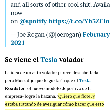
and all sorts of other cool shit! Avail
now
on
@spotify
https://t.co/Yb3ZCl
— Joe Rogan (@joerogan)
February
2021
Se viene el
Tesla
volador
La idea de un auto volador parece descabellada,
pero Musk dijo que le gustaría que el
Tesla
Roadster
-el nuevo modelo deportivo de la
empresa- logre la hazaña. "
Quiero que flote, y
estaba tratando de averiguar cómo hacer que esto