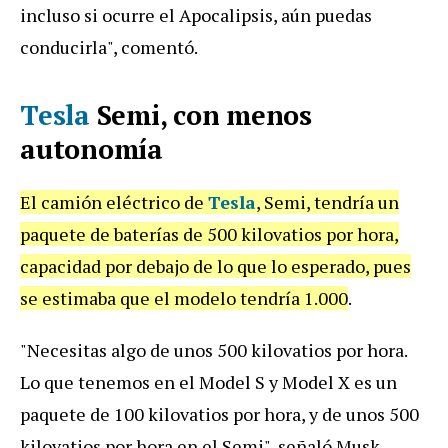
incluso si ocurre el Apocalipsis, aún puedas
conducirla", comentó.
Tesla
Semi, con menos
autonomía
El camión eléctrico de
Tesla
, Semi, tendría un
paquete de baterías de 500 kilovatios por hora,
capacidad por debajo de lo que lo esperado, pues
se estimaba que el modelo tendría 1.000
.
"Necesitas algo de unos 500 kilovatios por hora.
Lo que tenemos en el Model S y Model X es un
paquete de 100 kilovatios por hora, y de unos 500
kilovatios por hora en el Semi", señaló Musk.