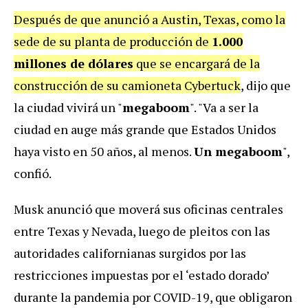
Después de que anunció a Austin, Texas, como la
sede de su planta de producción de
1.000
millones de dólares
que se encargará de la
construcción de su camioneta Cybertuck
, dijo que
la ciudad vivirá un "
megaboom
". "Va a ser la
ciudad en auge más grande que Estados Unidos
haya visto en 50 años, al menos.
Un megaboom
",
confió.
Musk anunció que moverá sus oficinas centrales
entre Texas y Nevada, luego de pleitos con las
autoridades californianas surgidos por las
restricciones impuestas por el ‘estado dorado’
durante la pandemia por COVID-19, que obligaron