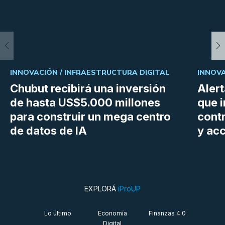
INNOVACIÓN /
INFRAESTRUCTURA DIGITAL
INNOVA
Chubut recibirá una inversión
Aler
de hasta US$5.000 millones
que i
para construir un mega centro
cont
de datos de IA
y ac
EXPLORÁ
iProUP
Lo último
Economía
Finanzas 4.0
Digital