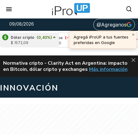
09/08/2026
Agreganos
library_add
Dólar cripto
(0,43%)
Cardano
(-1,59%)
Avalanche
(-0,91%)
$ 1572,09
u$s 0,20
u$s 6,47
ALERTA
Normativa cripto - Clarity Act en Argentina: impacto
en Bitcoin, dólar cripto y exchanges
Más información
CLARITY ACT EN AR
INNOVACIÓN