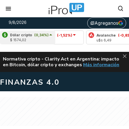
9/8/2026
Agreganos
library_add
Dólar cripto
(0,34%)
Cardano
(-1,52%)
Avalanche
(-0,83%)
$ 1574,02
u$s 0,20
u$s 6,49
ALERTA
Normativa cripto - Clarity Act en Argentina: impacto
en Bitcoin, dólar cripto y exchanges
Más información
CLARITY ACT EN AR
FINANZAS 4.0