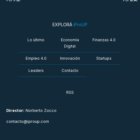
EXPLORÁ
iProUP
Lo último
Economía
Finanzas 4.0
Digital
Empleo 4.0
Innovación
Startups
Leaders
Contacto
RSS
Director:
Norberto Zocco
contacto@iproup.com