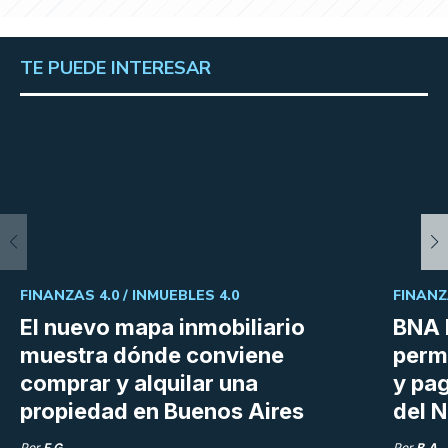
TE PUEDE INTERESAR
FINANZAS 4.0 /
INMUEBLES 4.0
FINANZ
El nuevo mapa inmobiliario
BNA 
muestra dónde conviene
perm
comprar y alquilar una
y pag
propiedad en Buenos Aires
del N
Por
F.G.
Por
B.A.