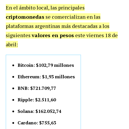
En el ámbito local, las principales
criptomonedas
se comercializan en las
plataformas argentinas más destacadas a los
siguientes
valores en pesos
este viernes 18 de
abril:
Bitcoin: $102,79 millones
Ethereum: $1,93 millones
BNB: $721.709,77
Ripple: $2.511,60
Solana: $162.052,74
Cardano: $755,63