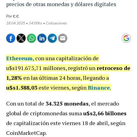
precios de otras monedas y dólares digitales
Por
C.C.
18.04.2025 • 14:00hs • Cotizaciones
Ethereum
, con una capitalización de
u$s191.675,71 millones, registró un
retroceso de
1,28%
en las últimas 24 horas, llegando a
u$s1.588,03
este viernes, según
Binance
.
Con un total de
34.325 monedas
, el mercado
global de criptomonedas suma
u$s2,66 billones
de capitalización este viernes 18 de abril, según
CoinMarketCap.