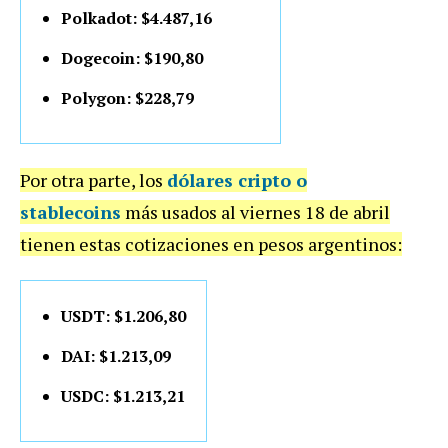
Polkadot: $4.487,16
Dogecoin: $190,80
Polygon: $228,79
Por otra parte, los
dólares cripto o
stablecoins
más usados al viernes 18 de abril
tienen estas cotizaciones en pesos argentinos:
USDT: $1.206,80
DAI: $1.213,09
USDC: $1.213,21