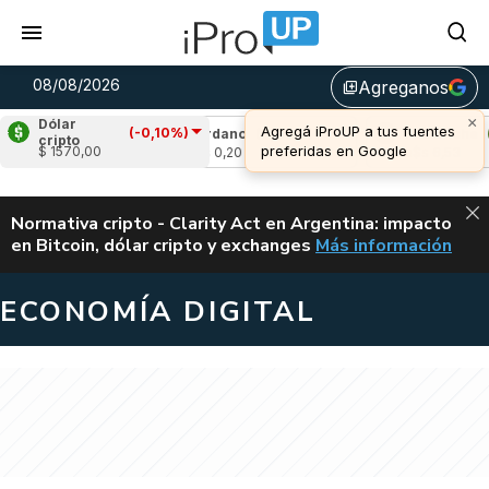
08/08/2026
Agreganos
library_add
×
Dólar
Agregá iProUP a tus fuentes
(-0,10%)
1,15%)
Cardano
(0,00%)
Avalanche
(2,2
cripto
preferidas en Google
$ 1570,00
u$s 0,20
u$s 6,53
ALERTA
Normativa cripto - Clarity Act en Argentina: impacto
en Bitcoin, dólar cripto y exchanges
Más información
CLARITY ACT EN AR
ECONOMÍA DIGITAL