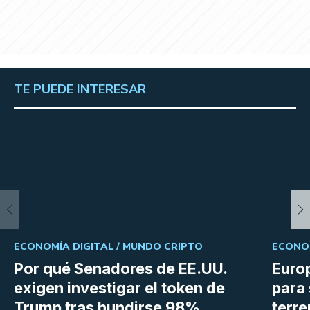
TE PUEDE INTERESAR
ECONOMÍA DIGITAL /
MUNDO CRIPTO
ECONOM
Por qué Senadores de EE.UU.
Euro
exigen investigar el token de
para 
Trump tras hundirse 98%
terr