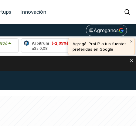
rtups
Innovación
Agreganos
library_add
Arbitrum
(-2,95%)
Bitcoin
(-0,52%)
E
u$s 0,08
u$s 64.274,00
u$
DE DE BITCOIN Y ESTA SEÑAL DEFINE LOS PRECIOS DE AG