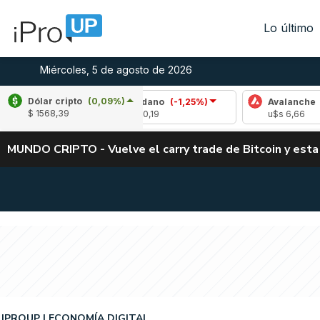
Lo último
Miércoles, 5 de agosto de 2026
Dólar cripto
(0,09%)
)
Cardano
(-1,25%)
Avalanche
(-0,47%)
$ 1568,39
u$s 0,19
u$s 6,66
MUNDO CRIPTO - Vuelve el carry trade de Bitcoin y esta
IPROUP
ECONOMÍA DIGITAL