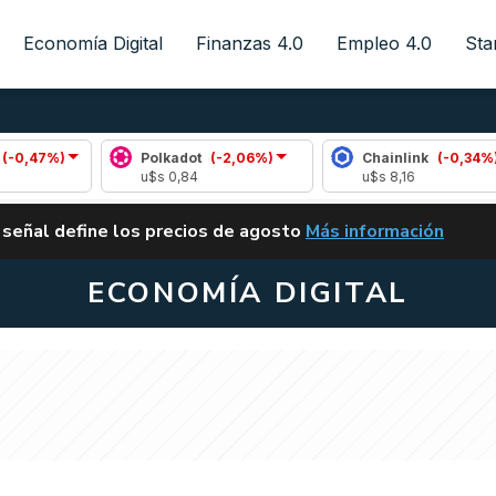
Economía Digital
Finanzas 4.0
Empleo 4.0
Sta
Polkadot
(-2,06%)
Chainlink
(-0,34%)
u$s 0,84
u$s 8,16
ALERTA
 señal define los precios de agosto
Más información
VUELVE EL CARRY TRA
ECONOMÍA DIGITAL