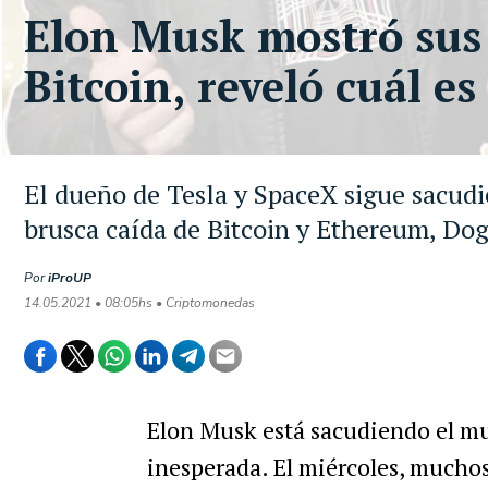
Elon Musk mostró sus c
Bitcoin, reveló cuál e
El dueño de Tesla y SpaceX sigue sacudi
brusca caída de Bitcoin y Ethereum, Do
Por
iProUP
14.05.2021 • 08:05hs • Criptomonedas
Elon Musk está sacudiendo el m
inesperada. El miércoles, mucho