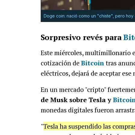
Doge coin: nació como un "chiste", pero hoy e
Sorpresivo revés para
Bi
Este miércoles, multimillonario 
cotización de
Bitcoin
tras anunc
eléctricos, dejará de aceptar es
En un mercado "cripto" fuerteme
de Musk sobre Tesla y
Bitcoi
monedas digitales fueron arrastra
"
Tesla ha suspendido las compra