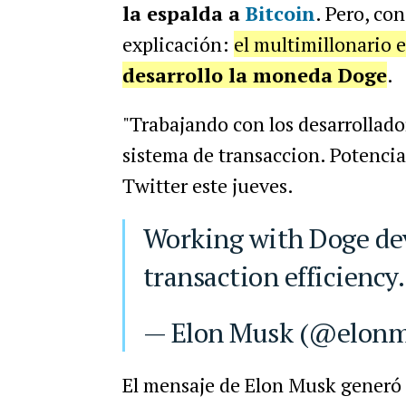
la espalda a
Bitcoin
. Pero, co
explicación:
el multimillonario
desarrollo la moneda Doge
.
"Trabajando con los desarrollador
sistema de transaccion. Potenci
Twitter este jueves.
Working with Doge devs to improve system
transaction efficiency
— Elon Musk (@elon
El mensaje de Elon Musk generó 