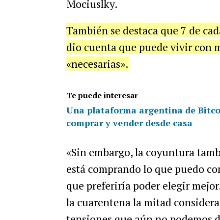
Mociuslky.
También se destaca que 7 de cad
dio cuenta que puede vivir con 
«necesarias».
Te puede interesar
Una plataforma argentina de Bitco
comprar y vender desde casa
«Sin embargo, la coyuntura tamb
está comprando lo que puedo con
que preferiría poder elegir mejor
la cuarentena la mitad consider
tensiones que aún no podemos d