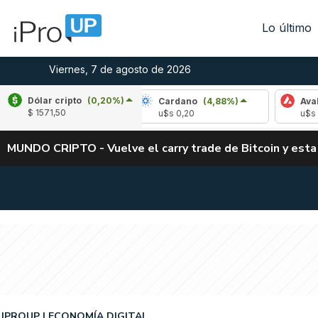
Lo último
Viernes, 7 de agosto de 2026
Dólar cripto
(0,20%)
(-1,69%)
Cardano
(4,88%)
Avalanche
(-3
$ 1571,50
u$s 0,20
u$s 6,42
MUNDO CRIPTO - Vuelve el carry trade de Bitcoin y esta
IPROUP
ECONOMÍA DIGITAL