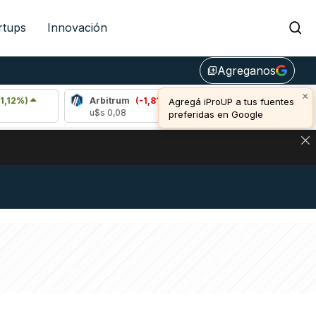
rtups
Innovación
Agreganos
library_add
×
Arbitrum
(-1,81%)
Bitcoin
(-0,29%)
Agregá iProUP a tus fuentes
u$s 0,08
u$s 64.288,00
preferidas en Google
DE DE BITCOIN Y ESTA SEÑAL DEFINE LOS PRECIOS DE AG