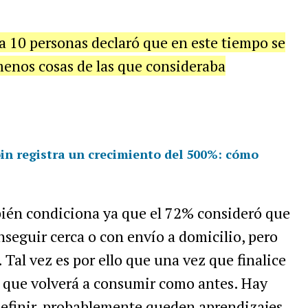
a 10 personas declaró que en este tiempo se
menos cosas de las que consideraba
in registra un crecimiento del 500%: cómo
ién condiciona ya que el 72% consideró que
seguir cerca o con envío a domicilio, pero
. Tal vez es por ello que una vez que finalice
a que volverá a consumir como antes. Hay
efinir, probablemente queden aprendizajes