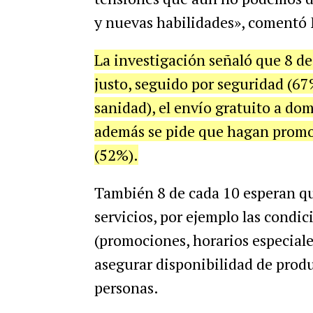
y nuevas habilidades», comentó 
La investigación señaló que 8 de
justo, seguido por seguridad (67
sanidad), el envío gratuito a do
además se pide que hagan promo
(52%).
También 8 de cada 10 esperan qu
servicios, por ejemplo las condic
(promociones, horarios especiales,
asegurar disponibilidad de produ
personas.