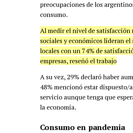
preocupaciones de los argentino
consumo.
Al medir el nivel de satisfacción
sociales y económicos lideran e
locales con un 74% de satisfacc
empresas, reseñó el trabajo
A su vez, 29% declaró haber aum
48% mencionó estar dispuesto/a 
servicio aunque tenga que espera
la economía.
Consumo en pandemia