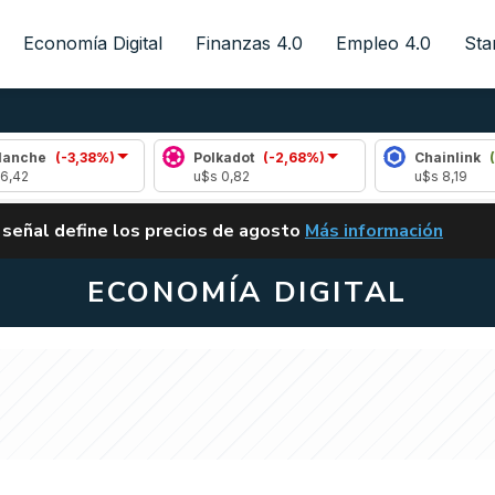
Economía Digital
Finanzas 4.0
Empleo 4.0
Sta
,38%)
Polkadot
(-2,68%)
Chainlink
(1,12%)
u$s 0,82
u$s 8,19
ALERTA
 señal define los precios de agosto
Más información
VUELVE EL CARRY TRA
ECONOMÍA DIGITAL