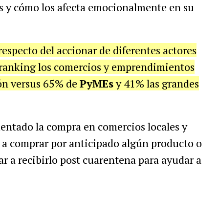
s y cómo los afecta emocionalmente en su
 respecto del accionar de diferentes actores
l ranking los comercios y emprendimientos
ión versus 65% de
PyMEs
y 41% las grandes
entado la compra en comercios locales y
a comprar por anticipado algún producto o
r a recibirlo post cuarentena para ayudar a