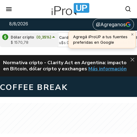
8/8/2026
Agreganos
library_add
×
Agregá iProUP a tus fuentes
Dólar cripto
(0,35%)
e
(1,86%)
Cardano
(-0,57%)
Avalanche
(
preferidas en Google
$ 1570,78
04
u$s 0,20
u$s 6,52
ALERTA
Normativa cripto - Clarity Act en Argentina: impacto
en Bitcoin, dólar cripto y exchanges
Más información
CLARITY ACT EN AR
COFFEE BREAK