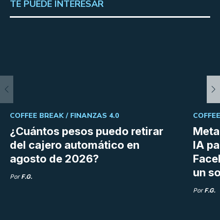
TE PUEDE INTERESAR
COFFEE BREAK /
FINANZAS 4.0
COFFEE
¿Cuántos pesos puedo retirar
Meta 
del cajero automático en
IA p
agosto de 2026?
Face
un so
Por
F.G.
Por
F.G.