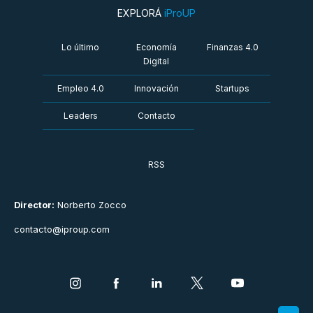
EXPLORÁ
iProUP
Lo último
Economía
Finanzas 4.0
Digital
Empleo 4.0
Innovación
Startups
Leaders
Contacto
RSS
Director:
Norberto Zocco
contacto@iproup.com