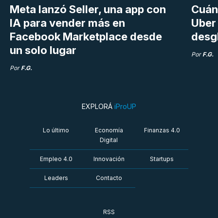
Meta lanzó Seller, una app con
Cuán
IA para vender más en
Uber 
Facebook Marketplace desde
desg
un solo lugar
Por
F.G.
Por
F.G.
EXPLORÁ
iProUP
Lo último
Economía
Finanzas 4.0
Digital
Empleo 4.0
Innovación
Startups
Leaders
Contacto
RSS