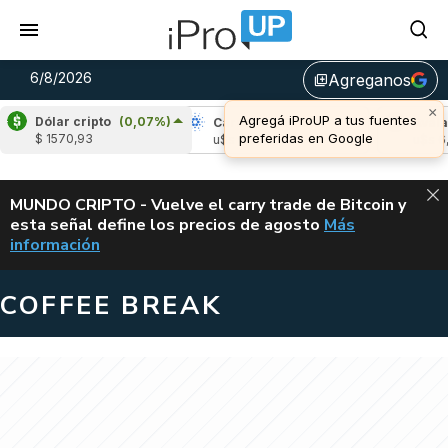
6/8/2026
Agreganos
library_add
×
Agregá iProUP a tus fuentes
Dólar cripto
(0,07%)
ipple
(-2,78%)
Cardano
(6,25%)
Avalanch
preferidas en Google
$ 1570,93
s 1,04
u$s 0,20
u$s 6,46
ALERTA
MUNDO CRIPTO - Vuelve el carry trade de Bitcoin y
esta señal define los precios de agosto
Más
VUELVE EL CAR
información
COFFEE BREAK