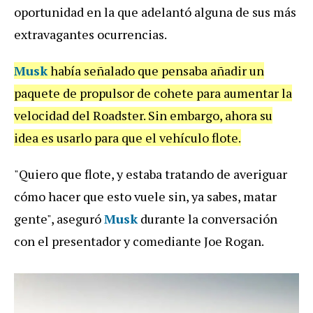
oportunidad en la que adelantó alguna de sus más
extravagantes ocurrencias.
Musk
había señalado que pensaba añadir un
paquete de propulsor de cohete para aumentar la
velocidad del Roadster. Sin embargo, ahora su
idea es usarlo para que el vehículo flote.
"Quiero que flote, y estaba tratando de averiguar
cómo hacer que esto vuele sin, ya sabes, matar
gente", aseguró
Musk
durante la conversación
con el presentador y comediante Joe Rogan.