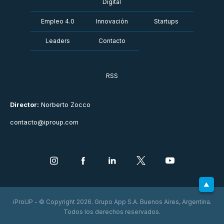
Digital
Empleo 4.0
Innovación
Startups
Leaders
Contacto
RSS
Director:
Norberto Zocco
contacto@iproup.com
iProUP - © Copyright 2026. Grupo App S.A. Buenos Aires, Argentina.
Todos los derechos reservados.