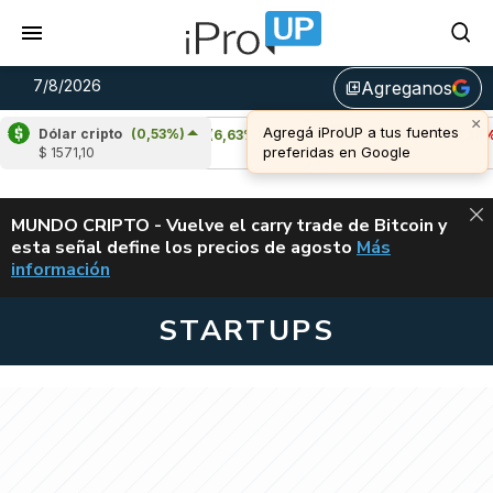
7/8/2026
Agreganos
library_add
Dólar cripto
(0,53%)
Cardano
(6,63%)
Avalanche
(-4,39%)
$ 1571,10
u$s 0,20
u$s 6,41
ALERTA
MUNDO CRIPTO - Vuelve el carry trade de Bitcoin y
esta señal define los precios de agosto
Más
VUELVE EL CAR
información
STARTUPS