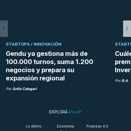
STARTUPS /
INNOVACIÓN
START
Gendu ya gestiona más de
Cuále
100.000 turnos, suma 1.200
premi
negocios y prepara su
Inve
expansión regional
Por
B.A.
Por
Sofia Calegari
EXPLORÁ
iProUP
Lo último
Economía
Finanzas 4.0