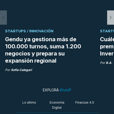
STARTUPS /
INNOVACIÓN
START
Gendu ya gestiona más de
Cuále
100.000 turnos, suma 1.200
premi
negocios y prepara su
Inve
expansión regional
Por
B.A.
Por
Sofia Calegari
EXPLORÁ
iProUP
Lo último
Economía
Finanzas 4.0
Digital