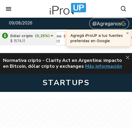
09/08/2026
Agreganos
library_add
×
Agregá iProUP a tus fuentes
Dólar cripto
(0,25%)
2%)
Cardano
(-1,54%)
Avalanche
(-1,46%
preferidas en Google
$ 1574,11
u$s 0,20
u$s 6,46
ALERTA
Normativa cripto - Clarity Act en Argentina: impacto
en Bitcoin, dólar cripto y exchanges
Más información
CLARITY ACT EN AR
STARTUPS