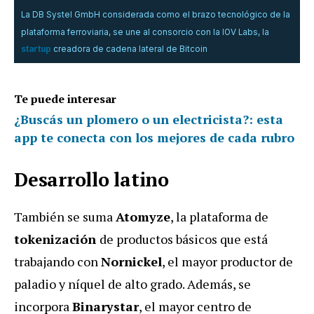
La DB Systel GmbH considerada como el brazo tecnológico de la
plataforma ferroviaria, se une al consorcio con la IOV Labs, la
startup
creadora de cadena lateral de Bitcoin
Te puede interesar
¿Buscás un plomero o un electricista?: esta
app te conecta con los mejores de cada rubro
Desarrollo latino
También se suma
Atomyze
, la plataforma de
tokenización
de productos básicos que está
trabajando con
Nornickel
, el mayor productor de
paladio y níquel de alto grado. Además, se
incorpora
Binarystar
, el mayor centro de