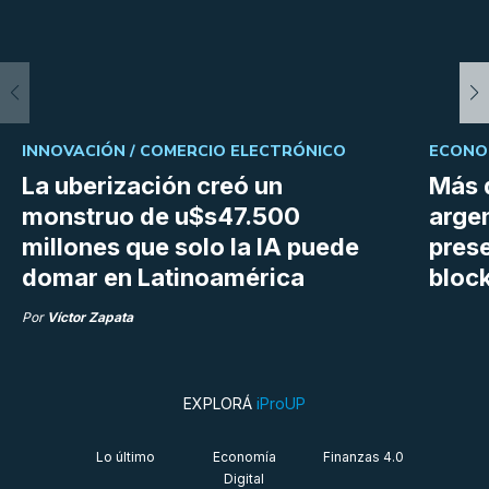
INNOVACIÓN /
COMERCIO ELECTRÓNICO
ECONOM
La uberización creó un
Más 
monstruo de u$s47.500
argen
millones que solo la IA puede
prese
domar en Latinoamérica
bloc
Por
Víctor Zapata
EXPLORÁ
iProUP
Lo último
Economía
Finanzas 4.0
Digital