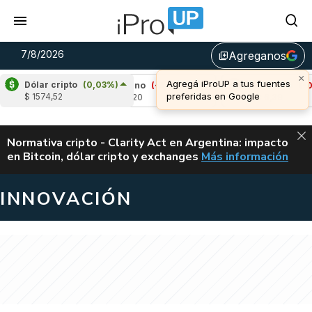
7/8/2026
Agreganos
library_add
Dólar cripto
(0,03%)
3%)
Cardano
(-3,60%)
Avalanche
(-0,55%)
$ 1574,52
u$s 0,20
u$s 6,39
ALERTA
Normativa cripto - Clarity Act en Argentina: impacto
en Bitcoin, dólar cripto y exchanges
Más información
CLARITY ACT EN AR
INNOVACIÓN