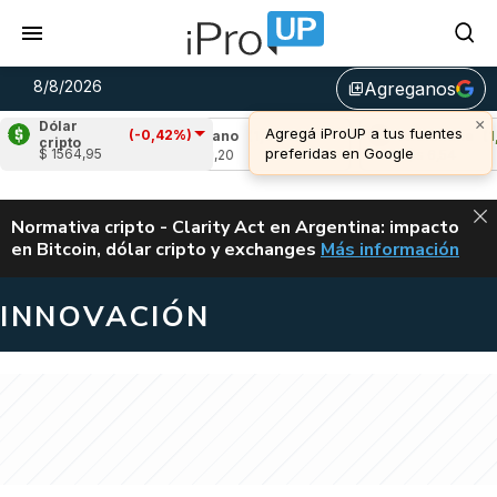
8/8/2026
Agreganos
library_add
×
Dólar
Agregá iProUP a tus fuentes
(-0,42%)
3%)
Cardano
(1,03%)
Avalanche
(1,76%)
cripto
preferidas en Google
$ 1564,95
u$s 0,20
u$s 6,54
ALERTA
Normativa cripto - Clarity Act en Argentina: impacto
en Bitcoin, dólar cripto y exchanges
Más información
CLARITY ACT EN AR
INNOVACIÓN