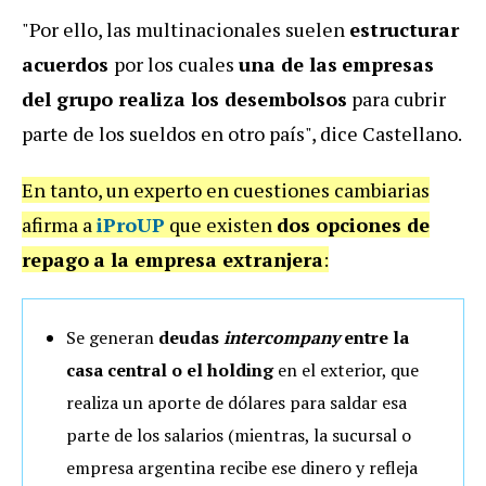
"Por ello, las multinacionales suelen
estructurar
acuerdos
por los cuales
una de las
empresas
del grupo realiza los desembolsos
para cubrir
parte de los sueldos en otro país", dice Castellano.
En tanto, un experto en cuestiones cambiarias
afirma a
iProUP
que existen
dos opciones de
repago
a la empresa extranjera
:
Se generan
deudas
intercompany
entre la
casa central o el holding
en el exterior, que
realiza un aporte de dólares para saldar esa
parte de los salarios (mientras, la sucursal o
empresa argentina recibe ese dinero y refleja