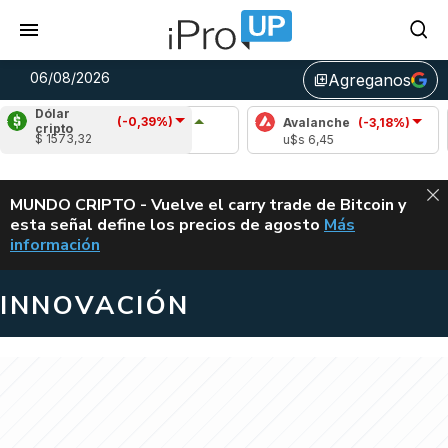
06/08/2026
Agreganos
library_add
Dólar
(-0,39%)
Cardano
(5,31%)
Avalanche
(-3,18%)
Polk
cripto
$ 1573,32
u$s 0,20
u$s 6,45
u$s 
ALERTA
MUNDO CRIPTO - Vuelve el carry trade de Bitcoin y
esta señal define los precios de agosto
Más
VUELVE EL CAR
información
INNOVACIÓN