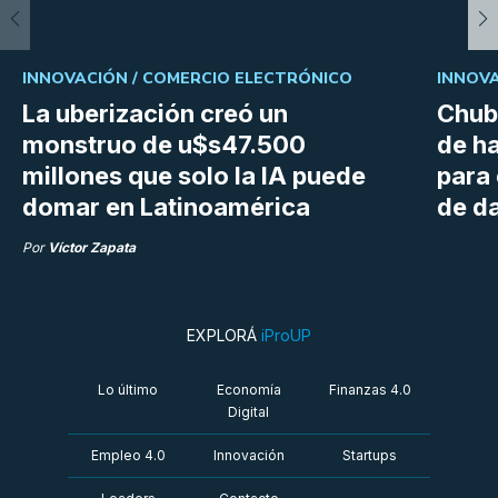
INNOVACIÓN /
COMERCIO ELECTRÓNICO
INNOVA
La uberización creó un
Chubu
monstruo de u$s47.500
de h
millones que solo la IA puede
para
domar en Latinoamérica
de da
Por
Víctor Zapata
EXPLORÁ
iProUP
Lo último
Economía
Finanzas 4.0
Digital
Empleo 4.0
Innovación
Startups