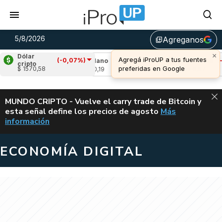
5/8/2026
Agreganos
library_add
×
Dólar
Agregá iProUP a tus fuentes
(-0,07%)
1,12%)
Cardano
(-0,21%)
Avalanche
(-0,5
cripto
preferidas en Google
$ 1570,58
u$s 0,19
u$s 6,67
ALERTA
MUNDO CRIPTO - Vuelve el carry trade de Bitcoin y
esta señal define los precios de agosto
Más
VUELVE EL CAR
información
ECONOMÍA DIGITAL