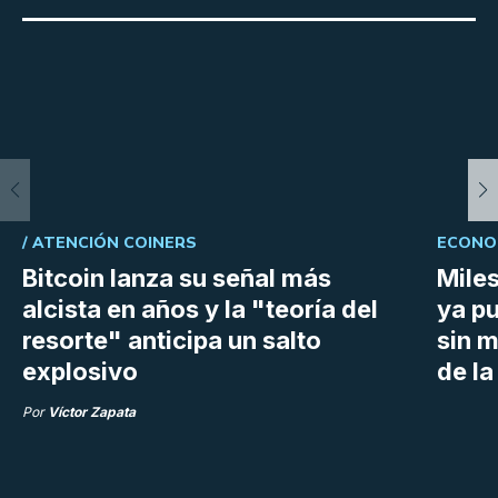
/
ATENCIÓN COINERS
ECONOM
Bitcoin lanza su señal más
Mile
alcista en años y la "teoría del
ya p
resorte" anticipa un salto
sin 
explosivo
de la
Por
Víctor Zapata