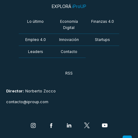
EXPLORÁ
iProUP
Lo último
Economía
Finanzas 4.0
Digital
Empleo 4.0
Innovación
Startups
Leaders
Contacto
RSS
Director:
Norberto Zocco
contacto@iproup.com