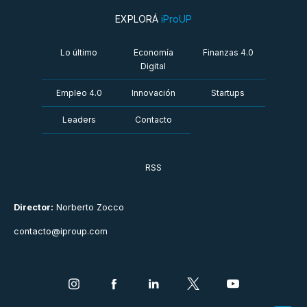
EXPLORÁ
iProUP
Lo último
Economía
Finanzas 4.0
Digital
Empleo 4.0
Innovación
Startups
Leaders
Contacto
RSS
Director:
Norberto Zocco
contacto@iproup.com