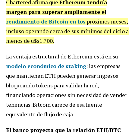
Chartered afirma que
Ethereum tendría
margen para superar ampliamente el
rendimiento de Bitcoin en los
próximos meses,
incluso operando cerca de sus mínimos del ciclo a
menos de u$s1.700.
La ventaja estructural de Ethereum está en su
modelo económico de staking
: las empresas
que mantienen ETH pueden generar ingresos
bloqueando tokens para validar la red,
financiando operaciones sin necesidad de vender
tenencias. Bitcoin carece de esa fuente
equivalente de flujo de caja.
El banco proyecta que la relación ETH/BTC