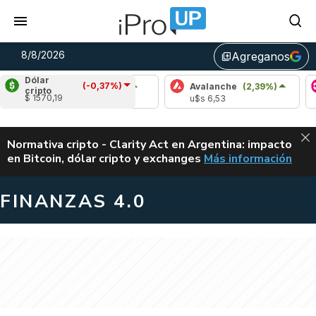
8/8/2026
Agreganos
library_add
Dólar
(-0,37%)
Cardano
(0,84%)
Avalanche
(2,39%)
Pol
cripto
$ 1570,19
u$s 0,20
u$s 6,53
u$s
ALERTA
Normativa cripto - Clarity Act en Argentina: impacto
en Bitcoin, dólar cripto y exchanges
Más información
CLARITY ACT EN AR
FINANZAS 4.0