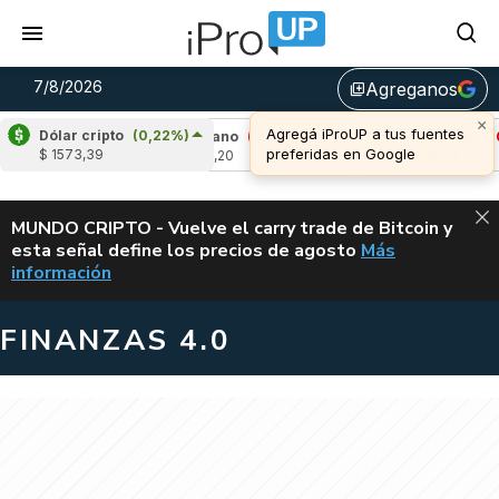
7/8/2026
Agreganos
library_add
×
Agregá iProUP a tus fuentes
Dólar cripto
(0,22%)
,80%)
Cardano
(-3,26%)
Avalanche
(-0,19
preferidas en Google
$ 1573,39
u$s 0,20
u$s 6,43
ALERTA
MUNDO CRIPTO - Vuelve el carry trade de Bitcoin y
esta señal define los precios de agosto
Más
VUELVE EL CAR
información
FINANZAS 4.0