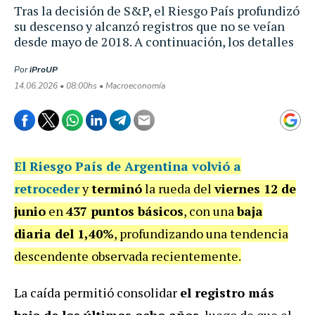
Tras la decisión de S&P, el Riesgo País profundizó
su descenso y alcanzó registros que no se veían
desde mayo de 2018. A continuación, los detalles
Por
iProUP
14.06.2026 • 08:00hs • Macroeconomía
El
Riesgo País de Argentina
volvió a
retroceder
y
terminó
la rueda del
viernes 12 de
junio
en
437 puntos básicos
, con una
baja
diaria del 1,40%
, profundizando una tendencia
descendente observada recientemente.
La caída permitió consolidar
el registro más
bajo de los últimos ocho años
, luego de que el