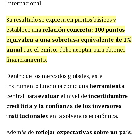
internacional.
Su resultado se expresa en puntos básicos y
establece una
relación concreta: 100 puntos
equivalen a una sobretasa equivalente de 1%
anual
que el emisor debe aceptar para obtener
financiamiento.
Dentro de los mercados globales, este
instrumento funciona como una
herramienta
central para
evaluar
el nivel de
incertidumbre
crediticia y la confianza de los inversores
institucionales
en la solvencia económica.
Además de
reflejar expectativas sobre un país
,