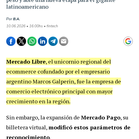
latinoamericano
Por
B.A.
10.06.2026 • 16:00hs • fintech
Mercado Libre
, el unicornio regional del
ecommerce cofundado por el empresario
argentino Marcos Galperin, fue la empresa de
comercio electrónico principal con mayor
crecimiento en la región.
Sin embargo, la expansión de
Mercado Pago
, su
billetera virtual,
modificó estos parámetros de
reconocimiento
.