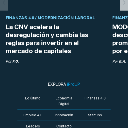
FINANZAS 4.0 /
MODERNIZACIÓN LABORAL
FINANZ
La CNV acelera la
MODO
desregulación y cambia las
desc
reglas para invertir en el
prom
mercado de capitales
por e
Por
F.G.
Por
B.A.
EXPLORÁ
iProUP
Lo último
Economía
Finanzas 4.0
Digital
Empleo 4.0
Innovación
Startups
Leaders
Contacto