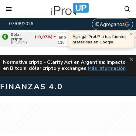
07/08/2026
Agreganos
library_add
×
Dólar
Agregá iProUP a tus fuentes
(-0,07%)
2,10%)
Cardano
(-3,06%)
Avalanche
(-1,12
cripto
preferidas en Google
$ 1573,52
u$s 0,20
u$s 6,40
ALERTA
Normativa cripto - Clarity Act en Argentina: impacto
en Bitcoin, dólar cripto y exchanges
Más información
CLARITY ACT EN AR
FINANZAS 4.0