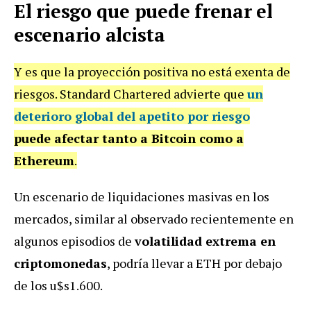
El riesgo que puede frenar el
escenario alcista
Y es que la proyección positiva no está exenta de
riesgos. Standard Chartered advierte que
un
deterioro global del apetito por riesgo
puede afectar tanto a Bitcoin como a
Ethereum
.
Un escenario de liquidaciones masivas en los
mercados, similar al observado recientemente en
algunos episodios de
volatilidad extrema en
criptomonedas
, podría llevar a ETH por debajo
de los u$s1.600.