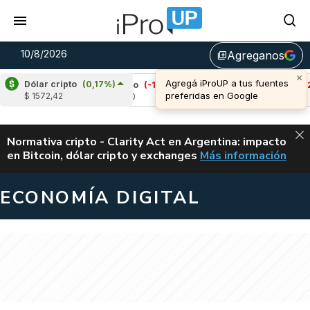
10/8/2026
Agreganos
library_add
Dólar cripto
(0,17%)
%)
Cardano
(-1,88%)
Avalanche
(-0,20%)
$ 1572,42
u$s 0,20
u$s 6,46
ALERTA
Normativa cripto - Clarity Act en Argentina: impacto
en Bitcoin, dólar cripto y exchanges
Más información
CLARITY ACT EN AR
ECONOMÍA DIGITAL