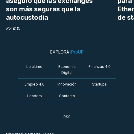
aseguró que las exchanges
para 
son más seguras que la
Ethe
autocustodia
de s
Por
B.D.
EXPLORÁ
iProUP
Lo último
Economía
Finanzas 4.0
Digital
Empleo 4.0
Innovación
Startups
Leaders
Contacto
RSS