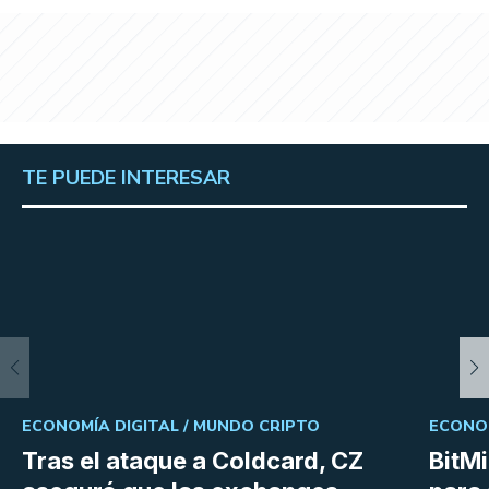
TE PUEDE INTERESAR
ECONOMÍA DIGITAL /
MUNDO CRIPTO
ECONOM
Tras el ataque a Coldcard, CZ
BitM