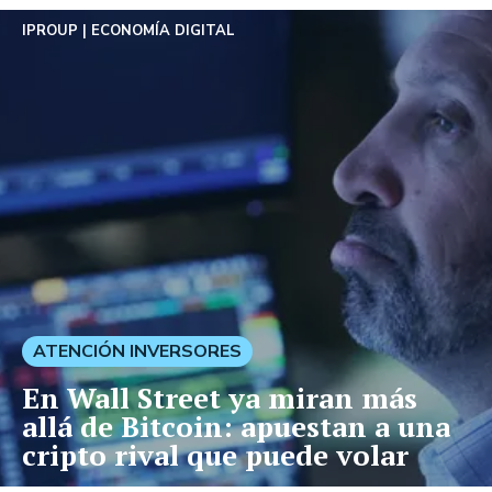
IPROUP
ECONOMÍA DIGITAL
ATENCIÓN INVERSORES
En Wall Street ya miran más
allá de Bitcoin: apuestan a una
cripto rival que puede volar