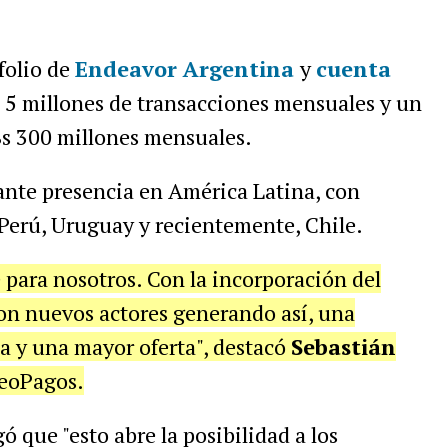
folio de
Endeavor
Argentina
y
cuenta
; 5 millones de transacciones mensuales y un
s 300 millones mensuales.
nte presencia en América Latina, con
 Perú, Uruguay y recientemente, Chile.
 para nosotros. Con la incorporación del
ron nuevos actores generando así, una
a y una mayor oferta", destacó
Sebastián
GeoPagos.
ó que "esto abre la posibilidad a los