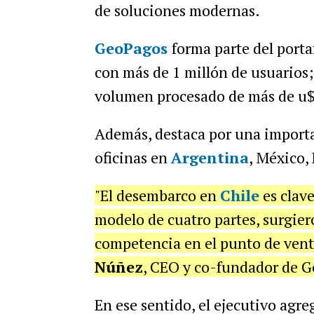
de soluciones modernas.
GeoPagos
forma parte del porta
con más de 1 millón de usuarios
volumen procesado de más de u$
Además, destaca por una importa
oficinas en
Argentina
, México,
"El desembarco en
Chile
es clave
modelo de cuatro partes, surgie
competencia en el punto de vent
Núñez
, CEO y co-fundador de 
En ese sentido, el ejecutivo agreg