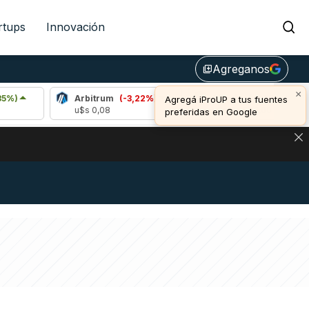
rtups
Innovación
Agreganos
library_add
×
Arbitrum
(-3,22%)
Bitcoin
(-0,16%)
Agregá iProUP a tus fuentes
u$s 0,08
u$s 64.583,00
preferidas en Google
DE DE BITCOIN Y ESTA SEÑAL DEFINE LOS PRECIOS DE AG