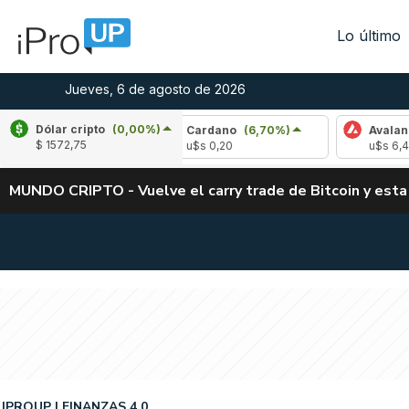
Lo último
Jueves, 6 de agosto de 2026
Dólar cripto
(0,00%)
(-2,73%)
Cardano
(6,70%)
Avalanche
(-3
$ 1572,75
u$s 0,20
u$s 6,46
MUNDO CRIPTO - Vuelve el carry trade de Bitcoin y esta
IPROUP
FINANZAS 4.0