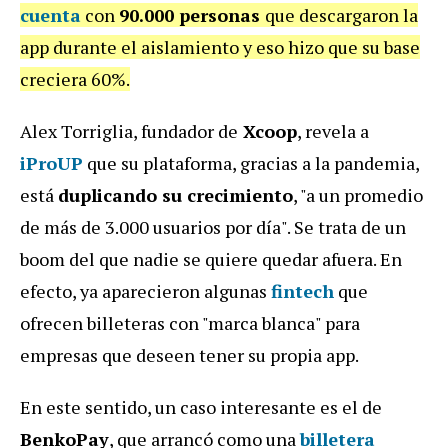
cuenta
con
90.000 personas
que descargaron la
app durante el aislamiento y eso hizo que su base
creciera 60%.
Alex Torriglia, fundador de
Xcoop
, revela a
iProUP
que su plataforma, gracias a la pandemia,
está
duplicando su crecimiento
, "a un promedio
de más de 3.000 usuarios por día". Se trata de un
boom del que nadie se quiere quedar afuera. En
efecto, ya aparecieron algunas
fintech
que
ofrecen billeteras con "marca blanca" para
empresas que deseen tener su propia app.
En este sentido, un caso interesante es el de
BenkoPay
, que arrancó como una
billetera