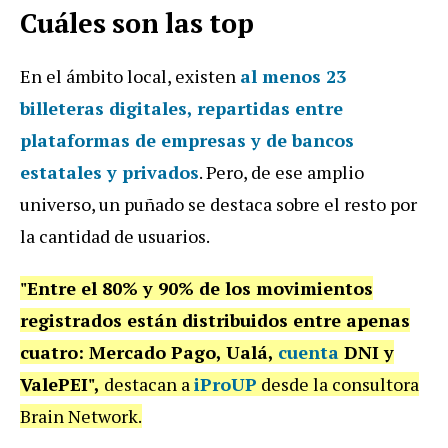
Cuáles son las top
En el ámbito local, existen
al menos 23
billeteras digitales, repartidas entre
plataformas de empresas y de bancos
estatales y privados
. Pero, de ese amplio
universo, un puñado se destaca sobre el resto por
la cantidad de usuarios.
"Entre el 80% y 90% de los movimientos
registrados están distribuidos entre apenas
cuatro: Mercado Pago, Ualá,
cuenta
DNI y
ValePEI",
destacan a
iProUP
desde la consultora
Brain Network.