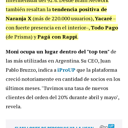
intermensual del 92%. Desde Brain Network
también resaltan la
tendencia positiva de
Naranja X
(más de 220.000 usuarios),
Yacaré
–
con fuerte presencia en el interior–,
Todo Pago
(de Prisma) y
Pagá con Rappi
.
Moni
ocupa un lugar dentro del "top ten"
de
las más utilizadas en Argentina. Su CEO, Juan
Pablo Bruzzo, indica a
iProUP
que la plataforma
creció notoriamente en cantidad de socios en los
últimos meses. "Tuvimos una tasa de nuevos
clientes del orden del 20% durante abril y mayo",
revela.