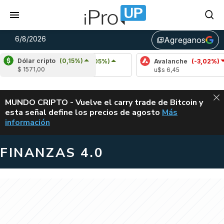
6/8/2026
Agreganos
library_add
Dólar cripto
(0,15%)
Cardano
(5,05%)
Avalanche
(-3,02%)
$ 1571,00
u$s 0,20
u$s 6,45
ALERTA
MUNDO CRIPTO - Vuelve el carry trade de Bitcoin y
esta señal define los precios de agosto
Más
VUELVE EL CAR
información
FINANZAS 4.0