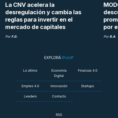
La CNV acelera la
MODO
desregulación y cambia las
desc
reglas para invertir en el
prom
mercado de capitales
por e
Por
F.G.
Por
B.A.
EXPLORÁ
iProUP
Lo último
Economía
Finanzas 4.0
Digital
Empleo 4.0
Innovación
Startups
Leaders
Contacto
RSS