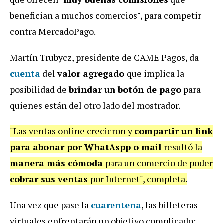
benefician a muchos comercios", para competir
contra MercadoPago.
Martín Trubycz, presidente de CAME Pagos, da
cuenta
del
valor agregado
que implica la
posibilidad de
brindar un botón de pago
para
quienes están del otro lado del mostrador.
"Las ventas online crecieron y
compartir un link
para abonar por WhatAspp o mail
resultó la
manera más cómoda
para un comercio de poder
cobrar sus ventas
por Internet", completa.
Una vez que pase la
cuarentena
, las billeteras
virtuales enfrentarán un objetivo complicado: