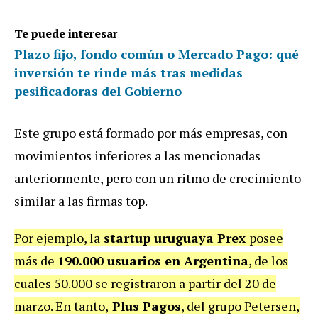
Te puede interesar
Plazo fijo, fondo común o Mercado Pago: qué
inversión te rinde más tras medidas
pesificadoras del Gobierno
Este grupo está formado por más empresas, con
movimientos inferiores a las mencionadas
anteriormente, pero con un ritmo de crecimiento
similar a las firmas top.
Por ejemplo, la
startup uruguaya Prex
posee
más de
190.000 usuarios en Argentina
, de los
cuales 50.000 se registraron a partir del 20 de
marzo. En tanto,
Plus Pagos
, del grupo Petersen,