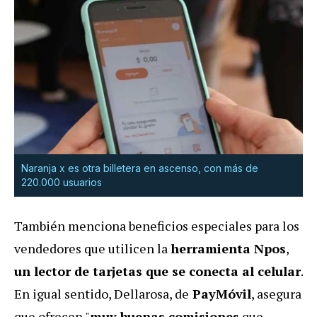
Naranja x es otra billetera en ascenso, con más de
220.000 usuarios
También menciona beneficios especiales para los
vendedores que utilicen la
herramienta Npos
,
un lector de tarjetas que se conecta al celular
.
En igual sentido, Dellarosa, de
PayMóvil
, asegura
que ofrecen "
muy buenas comisiones
que