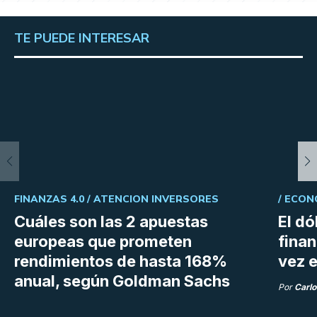
TE PUEDE INTERESAR
FINANZAS 4.0 /
ATENCION INVERSORES
/
ECON
Cuáles son las 2 apuestas
El dó
europeas que prometen
fina
rendimientos de hasta 168%
vez e
anual, según Goldman Sachs
Por
Carlo