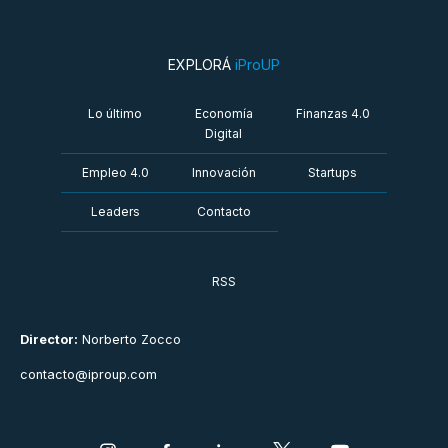
EXPLORÁ
iProUP
Lo último
Economía
Finanzas 4.0
Digital
Empleo 4.0
Innovación
Startups
Leaders
Contacto
RSS
Director:
Norberto Zocco
contacto@iproup.com