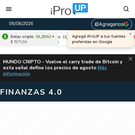
06/08/2026
Agreganos
library_add
Dólar cripto
(0,25%)
)
Cardano
(3,83%)
Avalanche
(-3,35%)
$ 1571,00
u$s 0,20
u$s 6,42
ALERTA
MUNDO CRIPTO - Vuelve el carry trade de Bitcoin y
esta señal define los precios de agosto
Más
VUELVE EL CAR
información
FINANZAS 4.0