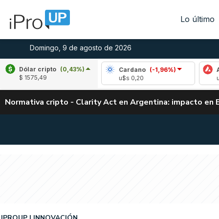
Lo último
Domingo, 9 de agosto de 2026
Dólar cripto
(0,43%)
le
(0,18%)
Cardano
(-1,96%)
Avalanche
$ 1575,49
,03
u$s 0,20
u$s 6,45
Normativa cripto - Clarity Act en Argentina: impacto en 
IPROUP
INNOVACIÓN